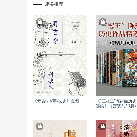
相关推荐
《考古学和科技史》夏鼐
《“三冠王”陈舜臣历
选集》（套装共10册