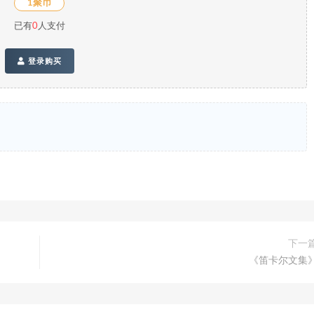
1聚币
已有
0
人支付
登录购买
下一
《笛卡尔文集