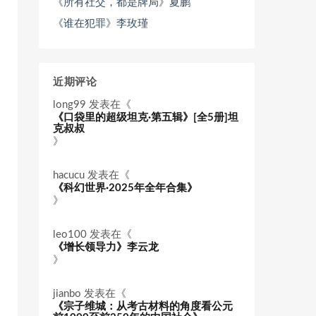
《所有社交，都是牌局》夏鹏
《谁在犯罪》李玫瑾
近期评论
long99
发表在《
《口袋里的超级坦克·第五辑》[全5册]坦
克叔叔
》
hacucu
发表在《
《科幻世界·2025年全年合集》
》
leo100
发表在《
《增长领导力》李云龙
》
jianbo
发表在《
《宗子维城：从考古材料的角度看公元