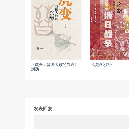
《虎变：晋国大族的兴衰》
《溃败之路》
刘勋
发表回复