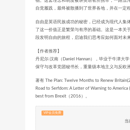
物。这套理念和制度被讲英语者所携带，一路漂
自觉履践，最终被散播到了世界各地，并在一定
自由是英语民族成功的秘密，已经成为现代人集
了这一价值正是繁荣与有序的基础。这是一本关
段发明自由的旅程，启迪我们思考应如何面对未
【作者推荐】
丹尼尔·汉南（Daniel Hannan），毕业
保守与改革党团秘书长，重量级本地主义与反欧洲
著有 The Plan: Twelve Months to Renew Britai
Road to Serfdom: A Letter of Warning to Ame
best from Brexit（2016）。
VIP会员免费
当