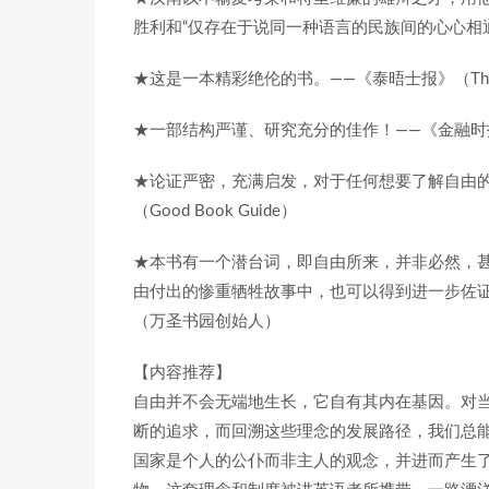
胜利和“仅存在于说同一种语言的民族间的心心相通”。——
★这是一本精彩绝伦的书。——《泰晤士报》（The 
★一部结构严谨、研究充分的佳作！——《金融时报》（Fi
★论证严密，充满启发，对于任何想要了解自由
（Good Book Guide）
★本书有一个潜台词，即自由所来，并非必然，
由付出的惨重牺牲故事中，也可以得到进一步佐
（万圣书园创始人）
【内容推荐】
自由并不会无端地生长，它自有其内在基因。对
断的追求，而回溯这些理念的发展路径，我们总
国家是个人的公仆而非主人的观念，并进而产生