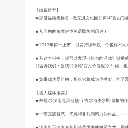
【编辑推荐】
★深度描绘盎格鲁—撒克逊文化圈如何将“自由”
★从自由的角度讲述英语民族的历史！
★2013年甫一上市，引发持续热议：你也许不
★从这本书中，你可以发现《权力的游戏》背后
书告诉我们：当我们谈论“西方价值观”的时候，
★如果你热爱自由，那么它将成为你书架上的至
【名人媒体推荐】
★丹尼尔·汉南是温斯顿·丘吉尔与皮尔斯·摩根的伟
★一部充满智慧、优雅和非凡洞察力的作品。——
★汉南以不输麦考莱和特里维廉的雄辩之才，用