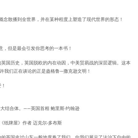
的概念散播到全世界，并在某种程度上塑造了现代世界的形态！
同意，但是最会引发你思考的一本书！
的英国历史，英国脱欧的内在动因，中美贸易战的深层逻辑。这本
也许我们正在谈论的正是盎格鲁—撒克逊文明！
爱！
大结合体。——英国首相 鲍里斯·约翰逊
《纸牌屋》作者 迈克尔·多布斯
他的英国史过山车一般地席卷了我们，向我们展示了法治下自由的