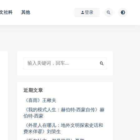
文社科
其他
登录
近期文章
《喜雨》王楸夫
《我的模式人生：赫伯特·西蒙自传》赫
伯特·西蒙
《外星人在哪儿：地外文明探索史话和
费米佯谬》刘荣生