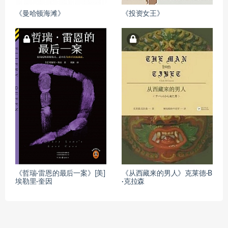
《曼哈顿海滩》
《投资女王》
《哲瑞·雷恩的最后一案》[美]
《从西藏来的男人》克莱德·B
埃勒里·奎因
·克拉森