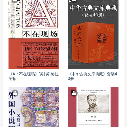
《A：不在现场》[美] 苏·格拉
《中华古典文库典藏》套装4
芙顿
0册