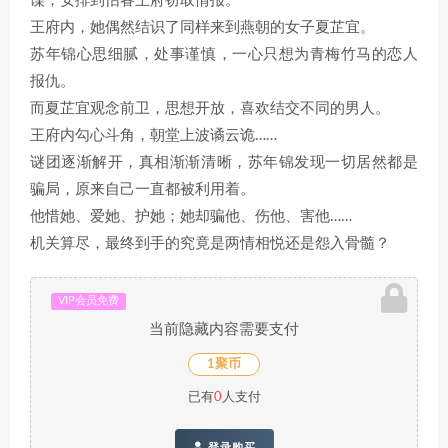
谍，安排到怡睿王府窃取情报。
王府内，她偶然结识了同样来到燕朝的女子夏芷宜。
苏年锦心思细腻，处事谨慎，一心只想为青梅竹马的恋人
报仇。
而夏芷宜观念前卫，思想开放，喜欢结交不同的男人。
王府内勾心斗角，朝堂上波谲云诡……
谜团逐渐解开，真相渐渐清晰，苏年锦发现一切居然都是
骗局，原来自己一直都被利用着。
他惜她、爱她、护她；她却骗他、伤他、害他……
机关算尽，最终到手的究竟是两情相悦还是怨入骨髓？
VIP会员免费
当前隐藏内容需要支付
1聚币
已有
0
人支付
登录购买