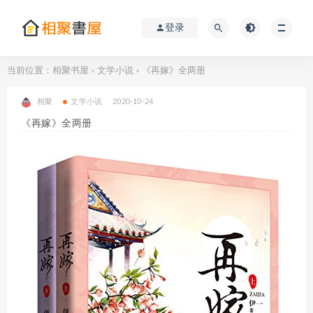
登录
当前位置：
相聚书屋
文学小说
《再嫁》全两册
>
>
相聚
文学小说
2020-10-24
《再嫁》全两册