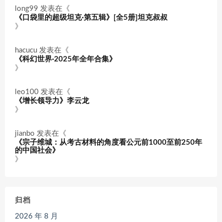
long99
发表在《
《口袋里的超级坦克·第五辑》[全5册]坦克叔叔
》
hacucu
发表在《
《科幻世界·2025年全年合集》
》
leo100
发表在《
《增长领导力》李云龙
》
jianbo
发表在《
《宗子维城：从考古材料的角度看公元前1000至前250年
的中国社会》
》
归档
2026 年 8 月