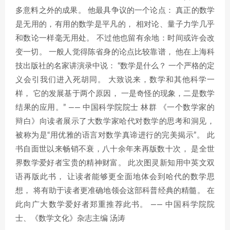
多意料之外的成果。 他最具争议的一个论点： 真正的数学
是无用的，有用的数学是平凡的， 相对论、量子力学几乎
和数论一样毫无用处。 不过他也留有余地：时间或许会改
变一切。 一般人觉得陈省身的论点比较靠谱， 他在上海科
技出版社的名家讲演录中说： “数学是什么？ 一个严格的定
义会引我们进入死胡同。 大致说来，数学和其他科学一
样， 它的发展基于两个原因， 一是奇怪的现象，二是数学
结果的应用。” —— 中国科学院院士 林群 《一个数学家的
辩白》向读者展示了大数学家哈代对数学的思考和洞见，
被称为是“用优雅的语言对数学真谛进行的完美揭示”。 此
书自面世以来畅销不衰，八十余年来再版数十次， 是全世
界数学爱好者宝贵的精神财富。 此次图灵新知用中英文双
语再版此书， 让读者能够更全面地体会到哈代的数学思
想， 将有助于读者更准确地领会这部科普经典的精髓。 在
此向广大数学爱好者郑重推荐此书。 —— 中国科学院院
士、《数学文化》杂志主编 汤涛