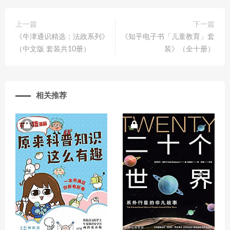
上一篇
下一篇
《牛津通识精选：法政系列》
《知乎电子书「儿童教育」套
（中文版 套装共10册）
装》（全十册）
相关推荐