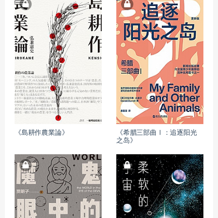
《島耕作農業論》
《希腊三部曲Ⅰ：追逐阳光
之岛》