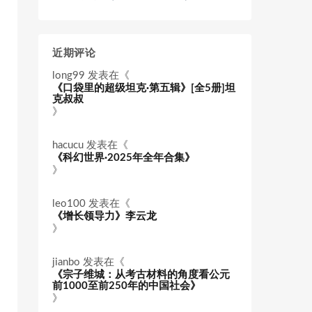
近期评论
long99
发表在《
《口袋里的超级坦克·第五辑》[全5册]坦
克叔叔
》
hacucu
发表在《
《科幻世界·2025年全年合集》
》
leo100
发表在《
《增长领导力》李云龙
》
jianbo
发表在《
《宗子维城：从考古材料的角度看公元
前1000至前250年的中国社会》
》