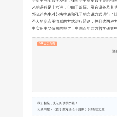
学史中寻求哲学规律，在哲学中奠定哲学史的根
来的课程是十六讲，但由于篇幅、录音设备及其他
邓晓芒先生对苏格拉底和孔子的言说方式进行了
圣人的姿态用情感的方式进行辩论，并且这两种
中实用主义偏向的检讨，中国百年西方哲学研究
VIP会员免费
当
我们相聚，见证阅读的力量！
相聚书屋
»
《哲学史方法论十四讲 》(邓晓芒文集)