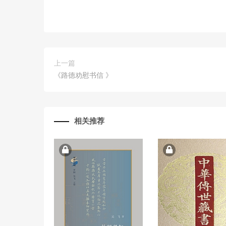
上一篇
《路德劝慰书信 》
相关推荐