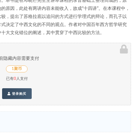
基。本书是在邓晓芒先生主讲本课程的录音基础上整理而成的，原
的原因，此处有两讲内容未能收入，故成“十四讲”。在本课程中，
比较，提出了苏格拉底以追问的方式进行学理式的辩论，而孔子以
方式决定了中西文化的不同的观点。作者对中国百年西方哲学研究
中十大文化错位的阐述，其中贯穿了中西比较的方法。
前隐藏内容需要支付
1聚币
已有
0
人支付
登录购买