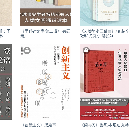
册：子
《里程碑文库·第二辑》[共五
《人类简史三部曲》/套装
林
册]
3册/ 尤瓦尔·赫拉利
》
《创新主义》梁建章
《菊与刀》鲁思·本尼迪克特