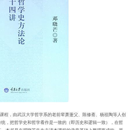
统课程，由武汉大学哲学系的老前辈萧萐父、陈修斋、杨祖陶等人创
传统，把哲学史和哲学看作是一致的（即历史和逻辑一致），在哲