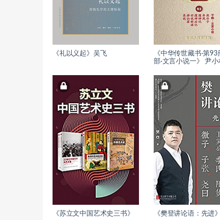
《礼以义起》吴飞
《中华传世藏书·第93
部·文言小说一》 尹小
《苏立文中国艺术史三书》
《樊登讲论语：先进