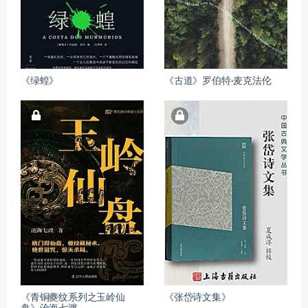
《绿蝗》
《古道》罗伯特·麦克法伦
《青铜夔纹系列之玉岭仙
《张岱诗文集》