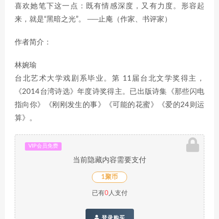
喜欢她笔下这一点：既有情感深度，又有力度。形容起
来，就是“黑暗之光”。 ──止庵（作家、书评家）
作者简介：
林婉瑜
台北艺术大学戏剧系毕业。第 11届台北文学奖得主，
《2014台湾诗选》年度诗奖得主。已出版诗集《那些闪电
指向你》《刚刚发生的事》《可能的花蜜》《爱的24则运
算》。
VIP会员免费
当前隐藏内容需要支付
1聚币
已有
0
人支付
登录购买