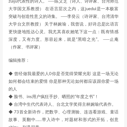
zuiju代表性的诗人。 ──陈义芝（诗人、诗评家、台湾师范
大学国文系教授） 在语言层次之内，这juedui是一本极富
突破与创造性意义的诗集。 ──李癸云（诗评家、台湾清华
大学台文所教授） 关于林婉瑜，我曾说，好诗总是比语言
更快捷地抵达心灵。我尤其喜欢她笔下这一点：既有情感
深度，又有力度。形容起来，就是“黑暗之光”。 ──止庵
（作家、书评家）
编辑推荐：
◆ 曾经做我最爱的人0你是否觉得荣耀光彩 这是一场无论
如何都会结束的爱情 你是那种无论如何都应该跟你爱一场
的人
◆ 脸书、ins用户疯狂手抄、晒照的“年度之书”！
◆ 台湾中生代代表诗人、台北文学奖得主林婉瑜代表作。
◆ 73首全新诗作，把数学、心理测验、连连看游戏、童话
故事、英翻中……带入诗中，对题材和形式的开拓，创意