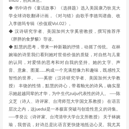
shizu，别具深意。
◆ 书中诗作《童话故事》《选择题》选入美国康乃狄克大
学全球诗歌翻译计画，《对与错》由歌手李德筠谱曲、收
入李德筠专辑《价值观Vol.02》。
◆ 汉诗研究学者、美国加州大学奚密教授，撰写推荐序
《胖胖的食梦貘》导读。
◆ 黠慧的思考，带来一种新颖的抒情，动摇了传统。 在林
婉瑜的诗里我们看到她对世俗价值的质疑，对自然与儿童
的认同，对爱情的思考和对自我的坚持。她的文字、声
音、意象、图案……构成一个充满想像力和趣味，既感性又
智性的世界。 ──奚密（汉诗研究学者、美国加州大学教
授） 丰饶的性情，黠慧的诗心，带着釉光的诗风，确实显
示她超越同辈的才华，为中生代zuiju代表性的诗人。 ──陈
义芝（诗人、诗评家、台湾师范大学国文系教授） 在语言
层次之内，这juedui是一本极富突破与创造性意义的诗集。
──李癸云（诗评家、台湾清华大学台文所教授） 关于林婉
瑜，我曾说，好诗总是比语言更快捷地抵达心灵。我尤其