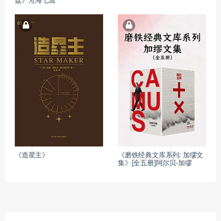
盘》沧海七渡
《造星主》
《磨铁经典文库系列: 加缪文
集》[全五册]阿尔贝·加缪