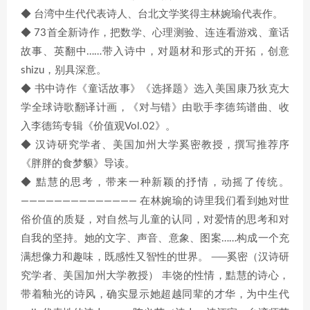
◆ 台湾中生代代表诗人、台北文学奖得主林婉瑜代表作。
◆ 73首全新诗作，把数学、心理测验、连连看游戏、童话
故事、英翻中……带入诗中，对题材和形式的开拓，创意
shizu，别具深意。
◆ 书中诗作《童话故事》《选择题》选入美国康乃狄克大
学全球诗歌翻译计画，《对与错》由歌手李德筠谱曲、收
入李德筠专辑《价值观Vol.02》。
◆ 汉诗研究学者、美国加州大学奚密教授，撰写推荐序
《胖胖的食梦貘》导读。
◆ 黠慧的思考，带来一种新颖的抒情，动摇了传统。
—————————————— 在林婉瑜的诗里我们看到她对世
俗价值的质疑，对自然与儿童的认同，对爱情的思考和对
自我的坚持。她的文字、声音、意象、图案……构成一个充
满想像力和趣味，既感性又智性的世界。 ──奚密（汉诗研
究学者、美国加州大学教授） 丰饶的性情，黠慧的诗心，
带着釉光的诗风，确实显示她超越同辈的才华，为中生代