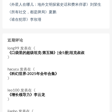
《外星人在哪儿：地外文明探索史话和费米佯谬》刘荣生
《所有社交，都是牌局》夏鹏
《谁在犯罪》李玫瑾
近期评论
long99
发表在《
《口袋里的超级坦克·第五辑》[全5册]坦克叔叔
》
hacucu
发表在《
《科幻世界·2025年全年合集》
》
leo100
发表在《
《增长领导力》李云龙
》
jianbo
发表在《