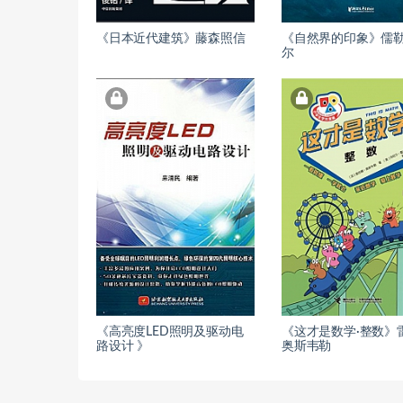
《日本近代建筑》藤森照信
《自然界的印象》儒勒
尔
《高亮度LED照明及驱动电
《这才是数学·整数》
路设计 》
奥斯韦勒