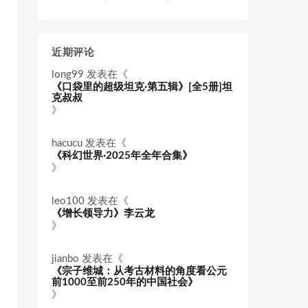
近期评论
long99
发表在《
《口袋里的超级坦克·第五辑》[全5册]坦
克叔叔
》
hacucu
发表在《
《科幻世界·2025年全年合集》
》
leo100
发表在《
《增长领导力》李云龙
》
jianbo
发表在《
《宗子维城：从考古材料的角度看公元
前1000至前250年的中国社会》
》