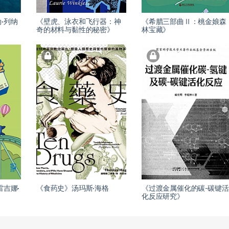
·列纳
《壁虎、泳衣和飞行器：神
《希腊三部曲Ⅱ：桃金娘森
奇的材料与黏性的秘密》
林宝藏》
雷吉娜·
《食药史》汤玛斯·海格
《过渡金属催化的碳-碳键活
化反应研究》