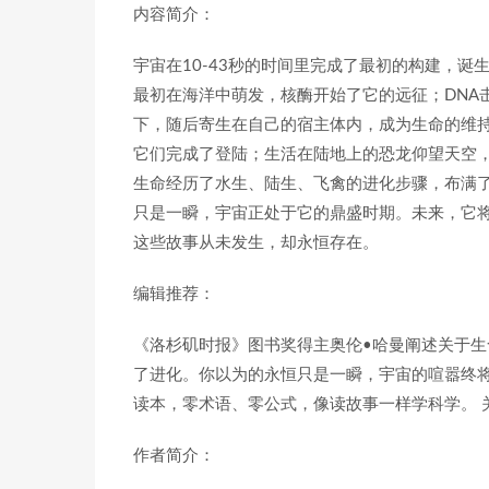
内容简介：
宇宙在10-43秒的时间里完成了最初的构建，
最初在海洋中萌发，核酶开始了它的远征；DNA
下，随后寄生在自己的宿主体内，成为生命的维
它们完成了登陆；生活在陆地上的恐龙仰望天空，
生命经历了水生、陆生、飞禽的进化步骤，布满
只是一瞬，宇宙正处于它的鼎盛时期。未来，它
这些故事从未发生，却永恒存在。
编辑推荐：
《洛杉矶时报》图书奖得主奥伦•哈曼阐述关于生
了进化。你以为的永恒只是一瞬，宇宙的喧嚣终将
读本，零术语、零公式，像读故事一样学科学。 
作者简介：