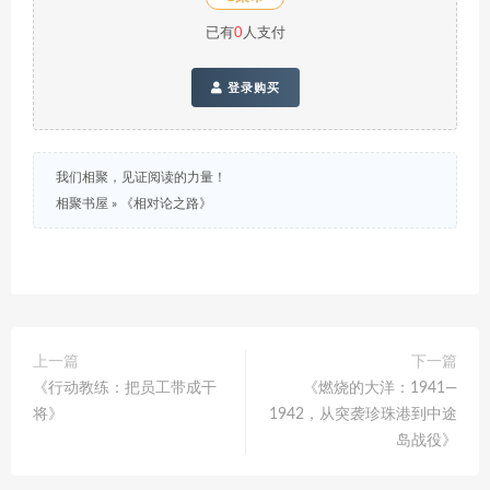
已有
0
人支付
登录购买
我们相聚，见证阅读的力量！
相聚书屋
»
《相对论之路》
上一篇
下一篇
《行动教练：把员工带成干
《燃烧的大洋：1941—
将》
1942，从突袭珍珠港到中途
岛战役》