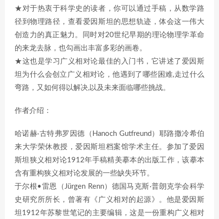
★对于热衷于科学史的读者，你可以通过手稿，从数学路
径到物理路径，查看爱因斯坦的思想轨迹，体会这一伟大
创造力的真正魅力。同时对20世纪早期的理论物理学革命
的来龙去脉，也勾画出丰富多彩的画卷。
★这也是学习广义相对论最佳的入门书，它讲述了爱因斯
坦为什么会创立广义相对论，他遇到了哪些困难,走过什么
弯路，又如何得以解决,以及未来面临哪些挑战。
作者介绍：
哈诺赫·古特弗罗因德（Hanoch Gutfreund）耶路撒冷希伯
来大学荣休教授，爱因斯坦档案馆学术主任。参加了爱因
斯坦狭义相对论1912年手稿精美摹本的出版工作，该摹本
含有重构狭义相对论发展的一些缺失环节。
于尔根•雷恩（Jürgen Renn）德国马克斯·普朗克学会科学
史研究所所长，曾著有《广义相对的起源》。他是爱因斯
坦1912年苏黎世笔记的主要编辑，这是一份重构广义相对