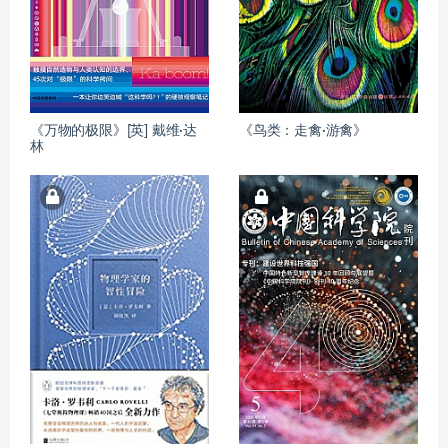
《万物的极限》[英] 戴维·达
《鸟类：走禽·游禽》
林