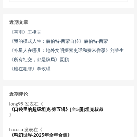
近期文章
《喜雨》王楸夫
《我的模式人生：赫伯特·西蒙自传》赫伯特·西蒙
《外星人在哪儿：地外文明探索史话和费米佯谬》刘荣生
《所有社交，都是牌局》夏鹏
《谁在犯罪》李玫瑾
近期评论
long99
发表在《
《口袋里的超级坦克·第五辑》[全5册]坦克叔叔
》
hacucu
发表在《
《科幻世界·2025年全年合集》