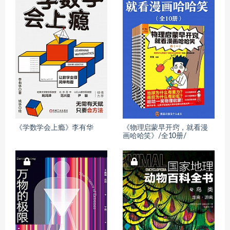
《学数学会上瘾》李有华
《物理启蒙早开窍，就看漫
画哈哈笑》/全10册/