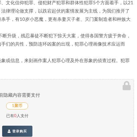
、文化信仰犯罪、侵犯财产犯罪和群体性犯罪5个方面着手，以21
、法律理论做支撑，以跌宕起伏的案情发展为主线，为我们推开了
杀手，有10岁小恶魔，更有杀妻灭子者、灭门案制造者和种族大
不断升级，残忍暴徒不断犯下惊天大案，使得各国警方疲于奔命，
凶手们的共性，预防连环凶案的出现，犯罪心理画像技术应运而
表象或信息，来刻画作案人犯罪心理及外在形象的侦查过程。犯罪
前隐藏内容需要支付
1聚币
已有
0
人支付
登录购买