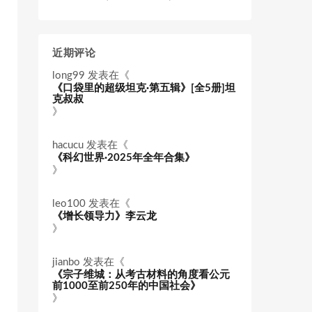
近期评论
long99
发表在《
《口袋里的超级坦克·第五辑》[全5册]坦
克叔叔
》
hacucu
发表在《
《科幻世界·2025年全年合集》
》
leo100
发表在《
《增长领导力》李云龙
》
jianbo
发表在《
《宗子维城：从考古材料的角度看公元
前1000至前250年的中国社会》
》