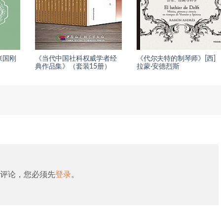
张国刚
《当代中国社科权威学者经
《代尔夫特的制琴师》[西]
典作品集》（套装15册）
拉蒙·安德烈斯
评论，您必须先
登录
。