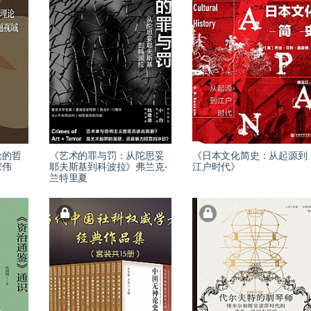
论的哲
《艺术的罪与罚：从陀思妥
《日本文化简史：从起源到
宋伟
耶夫斯基到科波拉》弗兰克·
江户时代》
兰特里夏