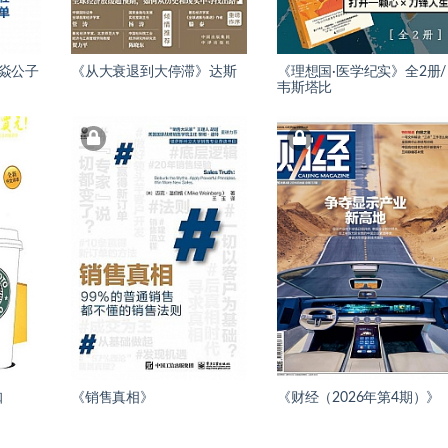
》焱公子
《从大衰退到大停滞》达斯
《理想国·医学纪实》全2册/
韦斯塔比
咖
《销售真相》
《财经（2026年第4期）》