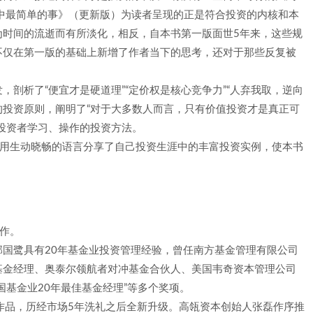
中最简单的事》（更新版）为读者呈现的正是符合投资的内核和本
为时间的流逝而有所淡化，相反，自本书第一版面世5年来，这些规
不仅在第一版的基础上新增了作者当下的思考，还对于那些反复被
剖析了“便宜才是硬道理”“定价权是核心竞争力”“人弃我取，逆向
行的投资原则，阐明了“对于大多数人而言，只有价值投资才是真正可
投资者学习、操作的投资方法。
者用生动晓畅的语言分享了自己投资生涯中的丰富投资实例，使本书
之作。
国鹭具有20年基金业投资管理经验，曾任南方基金管理有限公司
基金经理、奥泰尔领航者对冲基金合伙人、美国韦奇资本管理公司
国基金业20年最佳基金经理”等多个奖项。
作品，历经市场5年洗礼之后全新升级。高瓴资本创始人张磊作序推