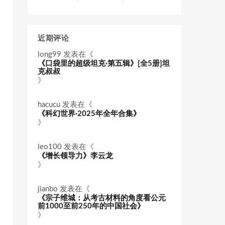
近期评论
long99
发表在《
《口袋里的超级坦克·第五辑》[全5册]坦
克叔叔
》
hacucu
发表在《
《科幻世界·2025年全年合集》
》
leo100
发表在《
《增长领导力》李云龙
》
jianbo
发表在《
《宗子维城：从考古材料的角度看公元
前1000至前250年的中国社会》
》