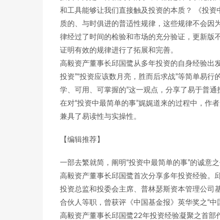
和工具能够让我们直接触及投资的本质？ 《投资
质的、与时俱进的普适性规律，这些规律不会因
律经过了时间的检验和市场的充分验证，更新版
证明有效的规律进行了拓展和完善。
高毅资产董事长邱国鹭从多年投资的自身经验出发，
投资”“投资应该数月亮，胜而后求战”等简单易
学、可用、可掌握的”这一观点，分享了易于普通
在对“投资中最简单的事”娓娓道来的过程中，作
兼具了易读性与实操性。
【编辑推荐】
一部去繁就简，阐明“投资中最简单的事”的诚意
高毅资产董事长邱国鹭首次分享多年投资经验。邱
投资总监和投委会主席、普林瑟斯资本管理公司
合伙人等职，曾获评《中国基金报》英华奖之“中
高毅资产董事长邱国鹭22年投资经验凝聚之首部