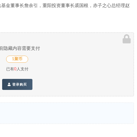
达基金董事长詹余引，重阳投资董事长裘国根，赤子之心总经理赵
前隐藏内容需要支付
1聚币
已有
0
人支付
登录购买