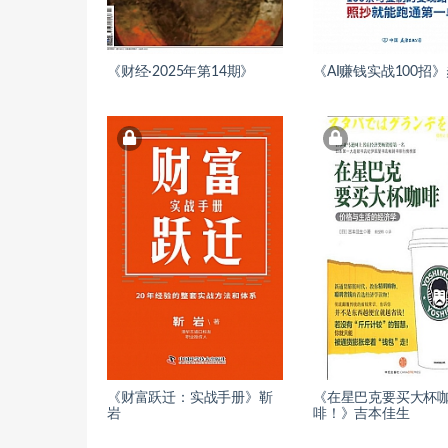
《财经·2025年第14期》
《AI赚钱实战100招
《财富跃迁：实战手册》靳
《在星巴克要买大杯
岩
啡！》吉本佳生