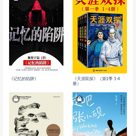
《记忆的陷阱》
《天涯双探》（第1季 1-4
册）