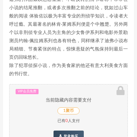
小说的结尾推翻，或者多次推翻之前的结论，犹如过山车
般的阅读 体验佐以极为丰富专业的刑侦学知识，令读者大
呼过瘾。其最著名的林肯·莱姆系列便是个中翘楚。另外两
个以非刑侦专业人员为主角的少女鲁伊系列和电影外景勘
测员约翰·佩拉姆系列也各有特色，同样继承了迪弗小说布
局精细、节奏紧张的特点，惊悚悬疑的气氛保持到最后一
页仍回味悠长。
除了犯罪侦探小说，作为美食家的他还有意大利美食方面
的书行世。
VIP会员免费
当前隐藏内容需要支付
1聚币
已有
0
人支付
登录购买