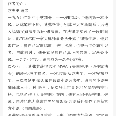
作者简介：
杰夫里·迪弗
一九五〇年出生于芝加哥，十一岁时写出了他的第一本小
说，从此笔耕不辍。迪弗毕业于密苏里大学新闻系，后进
入福德汉姆法学院研 修法律。在法律界实践了一段时间
后，他在华尔街一家大律师事务所开始了律师生涯。他兴
趣广泛，曾自己写歌唱歌，进行巡演，也曾当过杂志社记
者。与此同时， 他开始发展自己真正的兴趣：写悬疑小
说。一九九〇年起，迪弗成为一名全职作家。
迄今为止，迪弗共获得六次 MWA（美国推理小说作家协
会）的爱伦·坡奖提名、一次尼禄·沃尔夫奖、一次安东尼
奖、三次埃勒里·奎因最佳短篇小说读者奖。迪弗的小说被
翻译成三十五种 语言，多次登上世界各地的畅销书排行
榜。包括名作《人骨拼图》在内，他有三部作品被搬上银
幕，同时他也为享誉世界的詹姆斯·邦德系列创作了最新官
方小说 《自由裁决》。
迪弗的作品素以悬念重重、不断反转的情节著称，常常在