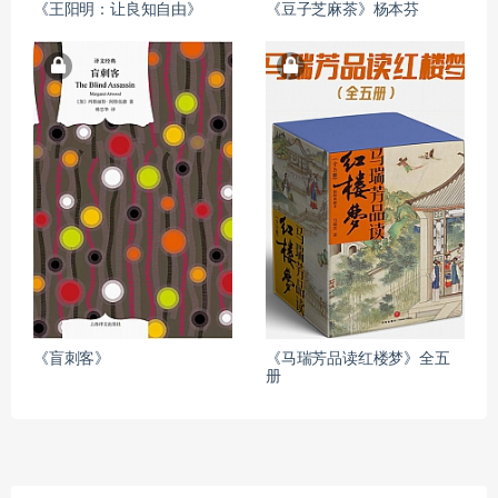
《王阳明：让良知自由》
《豆子芝麻茶》杨本芬
《盲刺客》
《马瑞芳品读红楼梦》全五
册