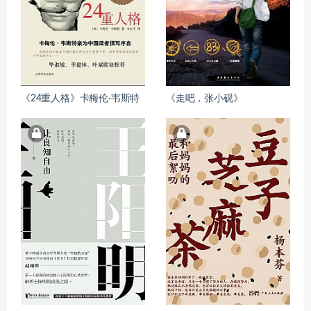
《24重人格》卡梅伦·韦斯特
《走吧，张小砚》