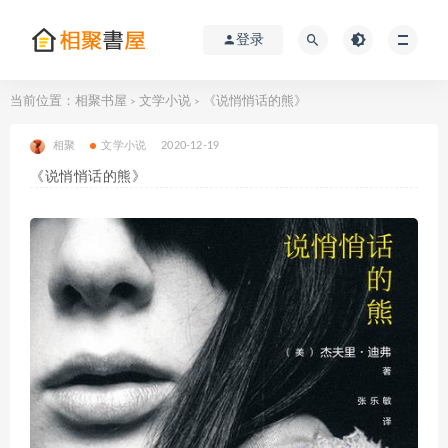
登录
当前位置：
相聚书屋
文学小说
《说悄悄话的熊》
>
>
相聚
文学小说
2020-12-19
《说悄悄话的熊》