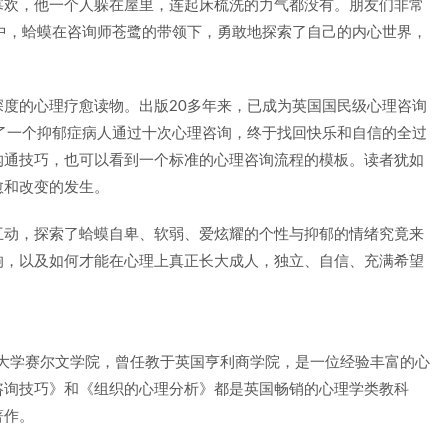
寡欢，他一个人躲在屋里，连起床梳洗的力气都没有。朋友们非常
中，蛤蟆在咨询师苍鹭的带领下，勇敢地探索了自己的内心世界，
度的心理疗愈读物。出版20多年来，已成为英国国民级心理咨询
了一个抑郁症病人通过十次心理咨询，终于找回快乐和自信的全过
沟通技巧，也可以看到一个标准的心理咨询流程的模板。读者犹如
愈和改变的发生。
互动，探索了蛤蟆自卑、软弱、爱炫耀的个性与抑郁的情绪究竟来
响，以及如何才能在心理上真正长大成人，独立、自信、充满希望
毕业于剑桥大学赛尔文学院，曾任教于英国亨利商学院，是一位经验丰富的心
咨询技巧》和《组织的心理分析》都是英国畅销的心理学类教科
著作。