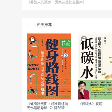
《芬兰人的噩梦：另类芬兰社交指南》
相关推荐
《健身路线图：精准训练与
《低碳水》夏萌
无伤运动导航书》陈邹琦