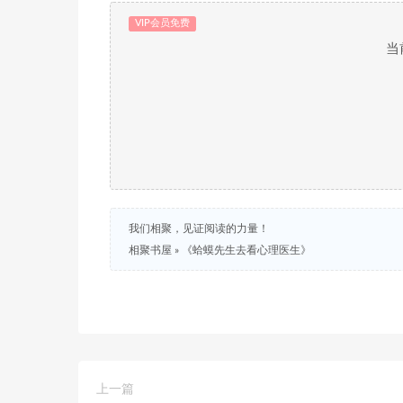
VIP会员免费
当
我们相聚，见证阅读的力量！
相聚书屋
»
《蛤蟆先生去看心理医生》
上一篇