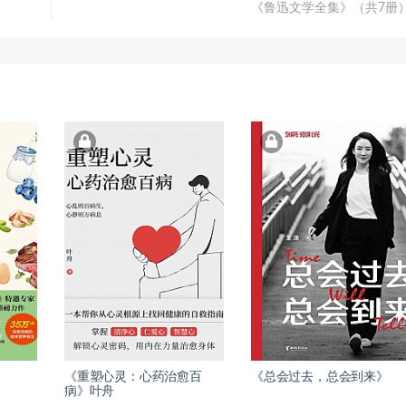
《鲁迅文学全集》（共7册
《重塑心灵：心药治愈百
《总会过去，总会到来》
病》叶舟