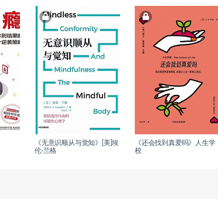
《无意识顺从与觉知》[美]埃
《还会找到真爱吗》人生学
伦·兰格
校