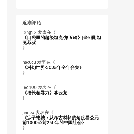
近期评论
long99
发表在《
《口袋里的超级坦克·第五辑》[全5册]坦
克叔叔
》
hacucu
发表在《
《科幻世界·2025年全年合集》
》
leo100
发表在《
《增长领导力》李云龙
》
jianbo
发表在《
《宗子维城：从考古材料的角度看公元
前1000至前250年的中国社会》
》