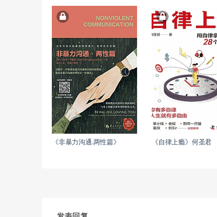
《非暴力沟通.两性篇》
《自律上瘾》何圣君
发表回复