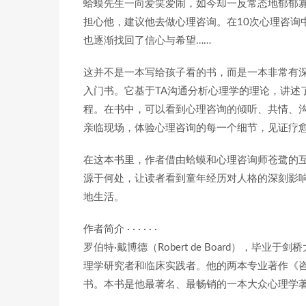
蛤蟆先生一向爱笑爱闹，如今却一反常态地郁郁
担心他，建议他去做心理咨询。在10次心理咨询
也逐渐找回了信心与希望……
这并不是一本写给孩子看的书，而是一本非常有深
入门书。它基于TA沟通分析心理学的理论，讲述
程。在书中，可以看到心理咨询的倾听、共情、
亲临现场，体验心理咨询的每一个细节，见证疗
在这本书里，作者借由蛤蟆和心理咨询师苍鹭的
源于何处，让读者看到童年经历对人格的深刻影
地生活。
作者简介 · · · · · ·
罗伯特·戴博德（Robert de Board），
理学研究者和临床实践者。他的两本专业著作《
书。本书是他最著名、最畅销的一本大众心理学