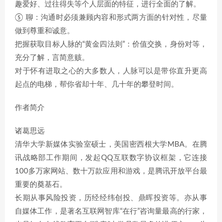
趣爱好、过往得失等个人层面的特征，进行全面的了解。
⑤ 聊：沟通时必须兼顾内容和形式两方面的针对性，尽量
做到尊重和诚意。
把握获取目标人脉的“黄金四法则”：价值交换，身份对等，
充分了解，言简意赅。
对于怀有进取之心的大多数人，人脉可以是带你直升更高
起点的电梯，帮你省却十年、几十年的攀登时间。
作者简介
诸葛思远
清华大学新媒体实验室硕士，美国密西根大学MBA。在腾
讯战略部工作期间，发起QQ互联数字协议框架，它连接
100多万家网站、数十万款应用和游戏，是腾讯开放平台最
重要的奠基石。
长期从事风险投资，历经经纬创投、鼎晖投资等。亦从事
自媒体工作，是著名互联网智库“在行”咨询量最高的行家，