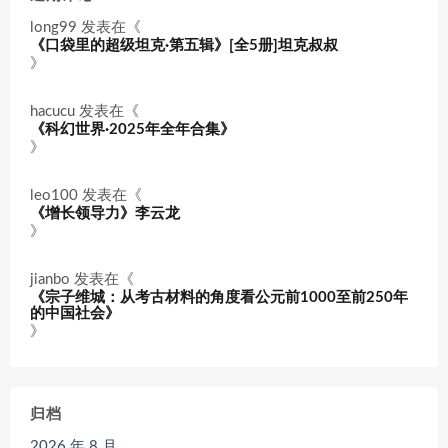
long99
发表在《
《口袋里的超级坦克·第五辑》[全5册]坦克叔叔
》
hacucu
发表在《
《科幻世界·2025年全年合集》
》
leo100
发表在《
《增长领导力》李云龙
》
jianbo
发表在《
《宗子维城：从考古材料的角度看公元前1000至前250年
的中国社会》
》
归档
2026 年 8 月