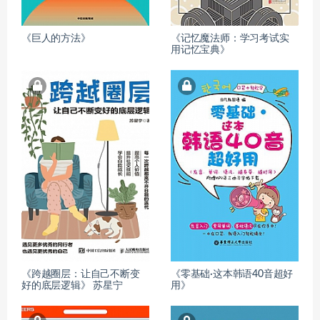
《巨人的方法》
《记忆魔法师：学习考试实
用记忆宝典》
《跨越圈层：让自己不断变
《零基础·这本韩语40音超好
好的底层逻辑》 苏星宁
用》