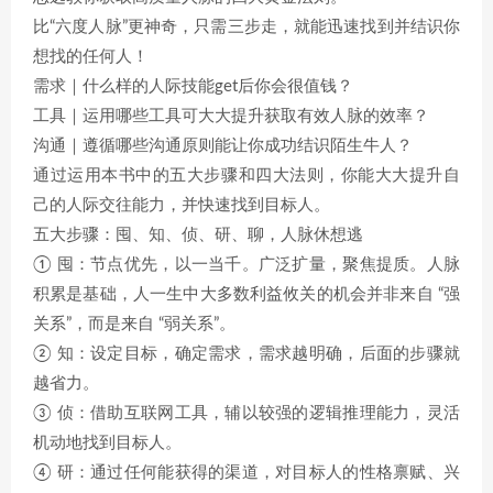
比“六度人脉”更神奇，只需三步走，就能迅速找到并结识你
想找的任何人！
需求｜什么样的人际技能get后你会很值钱？
工具｜运用哪些工具可大大提升获取有效人脉的效率？
沟通｜遵循哪些沟通原则能让你成功结识陌生牛人？
通过运用本书中的五大步骤和四大法则，你能大大提升自
己的人际交往能力，并快速找到目标人。
五大步骤：囤、知、侦、研、聊，人脉休想逃
① 囤：节点优先，以一当千。广泛扩量，聚焦提质。人脉
积累是基础，人一生中大多数利益攸关的机会并非来自 “强
关系”，而是来自 “弱关系”。
② 知：设定目标，确定需求，需求越明确，后面的步骤就
越省力。
③ 侦：借助互联网工具，辅以较强的逻辑推理能力，灵活
机动地找到目标人。
④ 研：通过任何能获得的渠道，对目标人的性格禀赋、兴