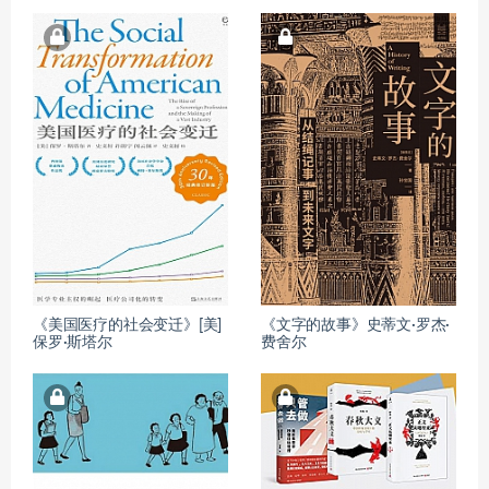
《美国医疗的社会变迁》[美]
《文字的故事》史蒂文·罗杰·
保罗·斯塔尔
费舍尔