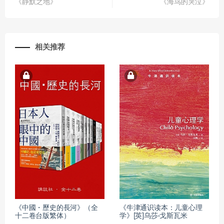
《静默之地》
《海鸟的哭泣》
相关推荐
《中國・歷史的長河》（全
《牛津通识读本：儿童心理
十二卷台版繁体）
学》[英]乌莎·戈斯瓦米