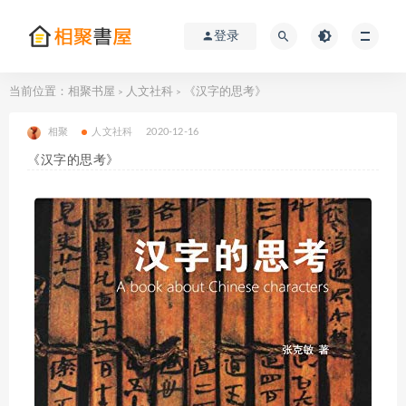
登录
当前位置：
相聚书屋
人文社科
《汉字的思考》
>
>
相聚
人文社科
2020-12-16
《汉字的思考》