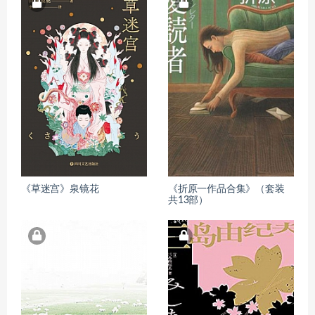
《草迷宫》泉镜花
《折原一作品合集》（套装
共13部）