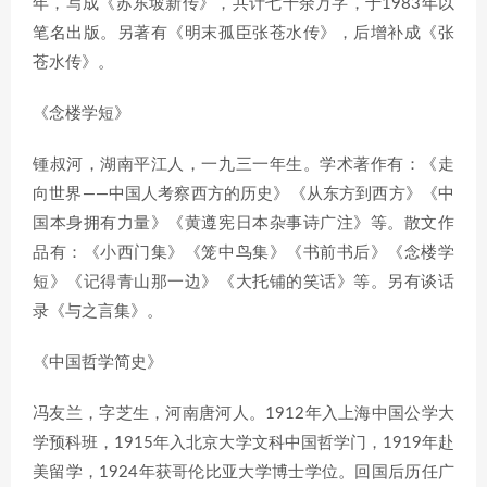
年，写成《苏东坡新传》，共计七十余万字，于1983年以
笔名出版。另著有《明末孤臣张苍水传》，后增补成《张
苍水传》。
《念楼学短》
锺叔河，湖南平江人，一九三一年生。学术著作有：《走
向世界——中国人考察西方的历史》《从东方到西方》《中
国本身拥有力量》《黄遵宪日本杂事诗广注》等。散文作
品有：《小西门集》《笼中鸟集》《书前书后》《念楼学
短》《记得青山那一边》《大托铺的笑话》等。另有谈话
录《与之言集》。
《中国哲学简史》
冯友兰，字芝生，河南唐河人。1912年入上海中国公学大
学预科班，1915年入北京大学文科中国哲学门，1919年赴
美留学，1924年获哥伦比亚大学博士学位。回国后历任广