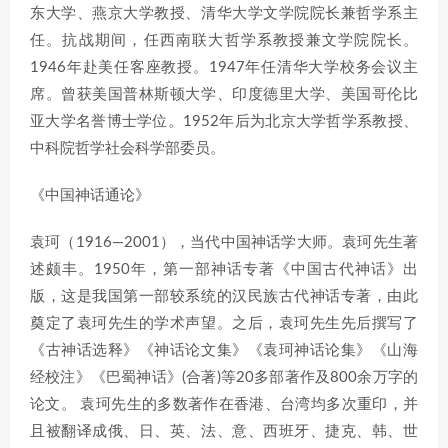
东大学、燕京大学教授、清华大学文学院院长兼哲学系主
任。抗战期间，任西南联大哲学系教授兼文学院院长。
1946年赴美任客座教授。1947年任清华大学校务会议主
席。曾获美国普林斯顿大学、印度德里大学、美国哥伦比
亚大学名誉博士学位。1952年后为北京大学哲学系教授、
中科院哲学社会科学部委员。
《中国神话通论》
袁珂（1916—2001），当代中国神话学大师。袁珂先生著
述颇丰。1950年，第一部神话专著《中国古代神话》出
版，这是我国第一部较系统的汉民族古代神话专著，由此
奠定了袁珂先生的学术声望。之后，袁珂先生先后撰写了
《古神话选释》《神话论文集》《袁珂神话论集》《山海
经校注》《巴蜀神话》(合著)等20多部著作及800余万字的
论文。 袁珂先生的多数著作在香港、台湾均多次重印，并
且被翻译成俄、日、英、法、意、西班牙、捷克、韩、世