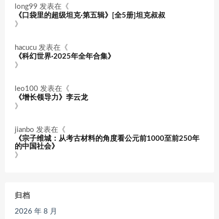
long99
发表在《
《口袋里的超级坦克·第五辑》[全5册]坦克叔叔
》
hacucu
发表在《
《科幻世界·2025年全年合集》
》
leo100
发表在《
《增长领导力》李云龙
》
jianbo
发表在《
《宗子维城：从考古材料的角度看公元前1000至前250年
的中国社会》
》
归档
2026 年 8 月