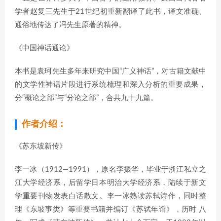
学者赵复三先生于21世纪初重新翻译了此书，译文准确、
通俗地传达了冯先生原著的精神。
《中国神话通论》
本书是袁珂先生多年来研究中国“广义神话”，对古籍文献中
的文学性神话片段进行系统梳理和深入分析的重要成果，
分“概论之部”与“分论之部”，合共九十九篇。
作者介绍：
《苏东坡新传》
李一冰（1912—1991），原名李振华，毕业于浙江私立之
江大学经济系，后留学日本明治大学经济系，陆续于新文
学重要刊物发表白话散文。李一冰熟读苏轼诗作，同时整
理《东坡事类》等重要书籍并编订《苏轼年谱》，历时 八