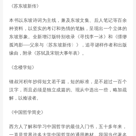
《苏东坡新传》
本书以东坡诗词为主线，兼及东坡文集、后人笔记等百余
种资料，以坚实的考订和热情的笔触，呈现出一个立体的
东坡形象。全新增订版特别收录《寻找李一冰》和《缥缈
孤鸿影──父亲与〈苏东坡新传〉》，追寻谜样作者和出版
缘由，附录《苏轼及宋朝大事年表》。
《念楼学短》
锺叔河积年抄得短文若干篇，短的标准，是不超过一百个
汉字，而且必须是独立成篇的。现从中选出一些，略加疏
解，以飨读者。
《中国哲学简史》
西方人了解和学习中国哲学的最佳入门书，五十多年来，
一直是世界许多大学中国哲学的通用教材。我国当代著名