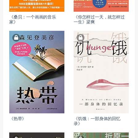
《桑贝：一个画画的音乐
《你怎样过一天，就怎样过
家》
一生》梁爽
《热带》
《饥饿：一部身体的回忆
录》