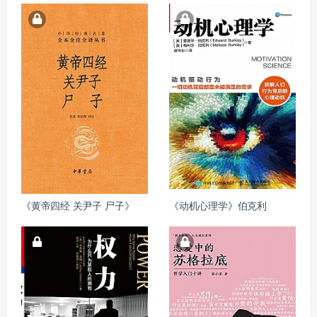
《黄帝四经 关尹子 尸子》
《动机心理学》伯克利