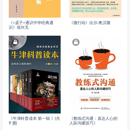
《<孟子>通识中华经典通
《微行动》比尔·奥汉隆
识》徐兴无
《牛津科普读本 第一辑 》(共
《教练式沟通：直达人心的
9 册)
人际沟通技巧》