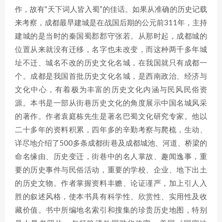
作，故有“天下词人皆入蜀”的佳话。如果从准确的历史记载
来考察，成都最早建城是在战国后期的公元前311年，主持
建城的是当时的秦国蜀郡郡守张若。从那时起，成都城的
位置从来就没有迁移，名字也未改变，而这种两千多年城
址不迁、城名不改的历史文化名城，在我国就只有成都一
个。成都是我国首批历史文化名城，是西南政治、经济与
文化中心，有着极为丰富的历史文化内涵与民风民俗资
源。本书是一部从街巷历史文化的角度展示中国名城风采
的著作。作者袁庭栋先生是著名巴蜀文化研究专家。他以
二十多年的资料积累，四年多的辛勤考察与爬梳，生动、
详尽地介绍了500多条成都街巷及成都城池、河道、桥梁的
命名缘由、历史变迁，街巷中的名人掌故、趣闻逸事，重
要的历史事件与民俗活动，重要的学校、企业、地下出土
的历史文物。作者掌握资料丰赡、论证谨严，加上引人入
胜的叙述风格，使本书具有科学性、欣赏性、实用性及收
藏价值。书中所编地名索引和搜集的珍贵历史地图，特别