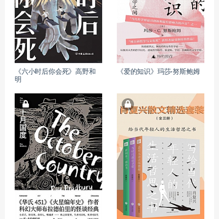
《六小时后你会死》高野和
《爱的知识》玛莎·努斯鲍姆
明