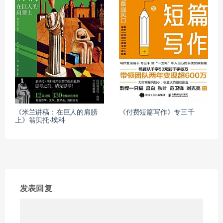
《米兰讲稿：在巨人的肩膀
《付费短篇写作》专三千
上》翁贝托·埃科
发表回复