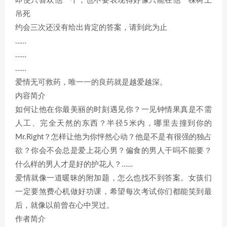
即使只喜欢他一个，也不要表现得好像只能在他一棵树上
吊死
约会三次还没有给出肯定的答案，请到此为止
……
……
……
爱情无可救药，唯一一的良药就是越爱越深。
内容简介
如何让他在你最美丽的时刻遇见你？一见钟情果真是不需
人工、完全天然的东西？半径5米内，哪里去撞到你的
Mr.Right？怎样让他为你怦然心动？他是不是有很强的独占
欲？你会不会总是爱上花心男？偏食的男人干吗不能要？
什么样的男人才是好的护花人？……
爱情就像一道暖昧的附加题，怎么也找不到答案。女孩们
一定要煞费心机做好功课，希望每次考试你们都能笑到最
后，就像以前曾在心中哭过。
作者简介