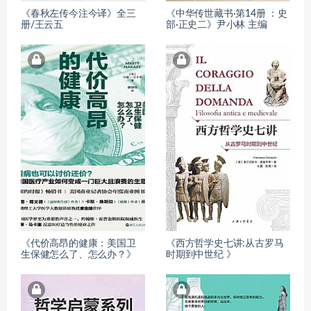
《春秋左传今注今译》全三
《中华传世藏书·第14册 ：史
册/王云五
部·正史二》尹小林 主编
《代价高昂的健康：美国卫
《西方哲学史七讲:从古罗马
生保健怎么了、怎么办？》
时期到中世纪 》