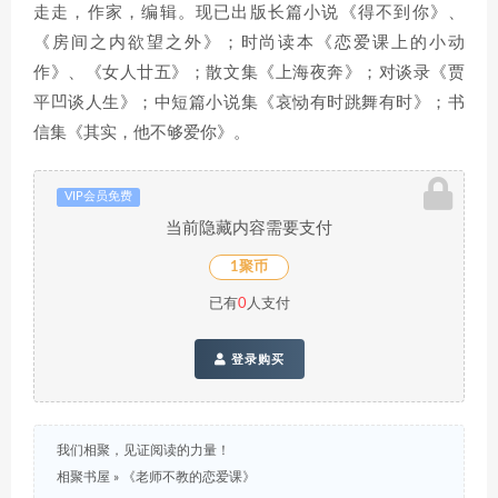
走走，作家，编辑。现已出版长篇小说《得不到你》、
《房间之内欲望之外》；时尚读本《恋爱课上的小动
作》、《女人廿五》；散文集《上海夜奔》；对谈录《贾
平凹谈人生》；中短篇小说集《哀恸有时跳舞有时》；书
信集《其实，他不够爱你》。
VIP会员免费
当前隐藏内容需要支付
1聚币
已有
0
人支付
登录购买
我们相聚，见证阅读的力量！
相聚书屋
»
《老师不教的恋爱课》