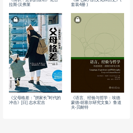
拉斯·汉弗莱
套装4册 )
《父母格差：”拼家长”时代的
《语言、经验与哲学：埃德
冲击》[日] 志水宏吉
蒙德·胡塞尔研究文集》鲁道
夫·贝耐特