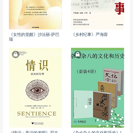
《女性的觉醒》沙法丽·萨巴
《乡村纪事》严海蓉
瑞
《情识：意识的发明》尼古
《杂七杂八的文化和历史》(