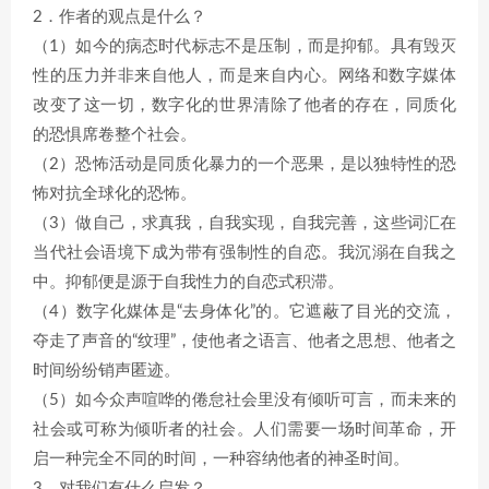
2．作者的观点是什么？
（1）如今的病态时代标志不是压制，而是抑郁。具有毁灭
性的压力并非来自他人，而是来自内心。网络和数字媒体
改变了这一切，数字化的世界清除了他者的存在，同质化
的恐惧席卷整个社会。
（2）恐怖活动是同质化暴力的一个恶果，是以独特性的恐
怖对抗全球化的恐怖。
（3）做自己，求真我，自我实现，自我完善，这些词汇在
当代社会语境下成为带有强制性的自恋。我沉溺在自我之
中。抑郁便是源于自我性力的自恋式积滞。
（4）数字化媒体是“去身体化”的。它遮蔽了目光的交流，
夺走了声音的“纹理”，使他者之语言、他者之思想、他者之
时间纷纷销声匿迹。
（5）如今众声喧哗的倦怠社会里没有倾听可言，而未来的
社会或可称为倾听者的社会。人们需要一场时间革命，开
启一种完全不同的时间，一种容纳他者的神圣时间。
3．对我们有什么启发？