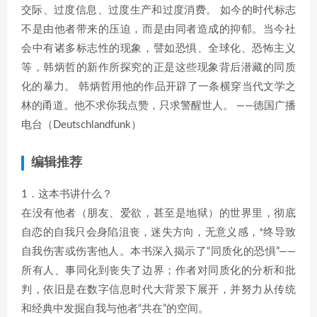
交际、过度信息、过度生产和过度消费。 如今的时代标志
不是由他者带来的压迫，而是由同者造成的抑郁。当今社
会中有诸多标志性的现象，譬如恐惧、全球化、恐怖主义
等，韩炳哲的新作所探究的正是这些现象背后潜藏的同质
化的暴力。 韩炳哲用他的作品开辟了一条横穿当代文学之
林的甬道。他不求你我点赞，只求警醒世人。 ——德国广播
电台（Deutschlandfunk）
编辑推荐
1．这本书讲什么？
在没有他者（朋友、爱欲，甚至是地狱）的世界里，彻底
自恋的自我只会身陷沮丧，迷失方向，无意义感，*终导致
自我伤害或伤害他人。本书深入揭示了“同质化的恐惧”——
所有人、事同化到丧失了边界；作者对同质化的分析和批
判，依旧是在数字信息时代大背景下展开，并努力从传统
和经典中发掘自我与他者“共在”的空间。