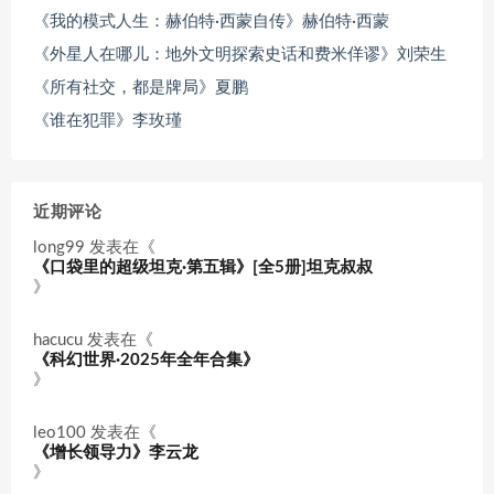
《我的模式人生：赫伯特·西蒙自传》赫伯特·西蒙
《外星人在哪儿：地外文明探索史话和费米佯谬》刘荣生
《所有社交，都是牌局》夏鹏
《谁在犯罪》李玫瑾
近期评论
long99
发表在《
《口袋里的超级坦克·第五辑》[全5册]坦克叔叔
》
hacucu
发表在《
《科幻世界·2025年全年合集》
》
leo100
发表在《
《增长领导力》李云龙
》