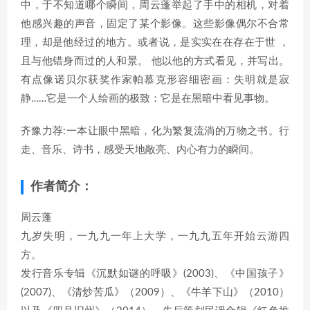
中，于不知道哪个瞬间，周云蓬举起了手中的相机，对着
他感兴趣的声音，固定了某个影像。这些影像偶尔不合常
理，却是他经过的地方。或者说，是实实在在存在于世 ，
且与他错身而过的人和景。 他以他的方式看见，并写出。
有点像诺贝尔获奖作家帕慕克形容细密画：失明就是寂
静……它是一个人绘画的极致：它是在黑暗中看见事物。
齐豫力荐:一本让眼中黑暗，化为繁复流淌的万物之书。行
走、音乐、诗书，感受天地敞亮、内心有力的瞬间。
作者简介：
周云蓬
九岁失明，一九九一年上大学，一九九五年开始云游四
方。
发行音乐专辑《沉默如谜的呼吸》(2003)、《中国孩子》
(2007)、《清炒苦瓜》（2009）、《牛羊下山》（2010）