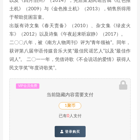
以及《四月旧州》（2014），先后策划民谣合辑《红色推
土机》（2009）与《金色推土机》（2013），销售所得用
于帮助贫困盲童。
出版有诗文集《春天责备》（2010）、杂文集《绿皮火
车》（2012）以及诗集《午夜起来听寂静》（2017）。
二〇〇八年，被《南方人物周刊》评为“青年领袖”。同年，
获评第八届华语传媒音乐大奖“最佳民谣艺人”以及“最佳作
词人”。 二〇一一年，凭借诗歌《不会说话的爱情》获得人
民文学奖“年度诗歌奖”。
VIP会员免费
当前隐藏内容需要支付
1聚币
已有
0
人支付
登录购买