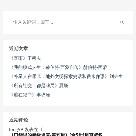
近期文章
《喜雨》王楸夫
《我的模式人生：赫伯特·西蒙自传》赫伯特·西蒙
《外星人在哪儿：地外文明探索史话和费米佯谬》刘荣生
《所有社交，都是牌局》夏鹏
《谁在犯罪》李玫瑾
近期评论
long99
发表在《
《口袋里的超级坦克·第五辑》[全5册]坦克叔叔