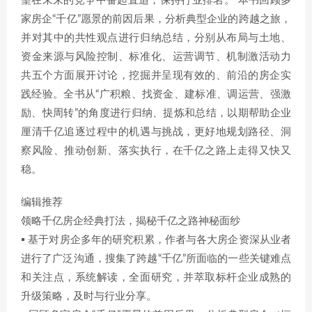
望在未来的竞争中奋起直追，保持行业排名。 本书回顾多
家房企“千亿”愿景的前因后果，分析典型企业的跨越之旅，
并对其中的共性观点进行归纳总结，分别从布局与土地、
资金来源与风险控制、标准化、运营调节、机制激活动力
共五个方面展开讨论，挖掘并呈现有效的、前沿的房企实
践经验。全书从“广积粮、找资金、建标准、调运营、强激
励、快周转”的角度进行归纳、提炼和总结，以期帮助企业
厘清千亿追逐过程中的机遇与挑战，更好地规划路径、洞
察风险、推动创新、落实执行，在千亿之路上走得又快又
稳。
编辑推荐
领略千亿房企经典打法，揭秘千亿之路神秘面纱
▪ 基于对房企多年的研究积累，作者与各大房企资深从业者
进行了广泛沟通，搜集了跨越“千亿”所面临的一些关键难点
和关注点，系统解读，全面研究，并萃取标杆企业成熟的
升级策略，及时与行业分享。