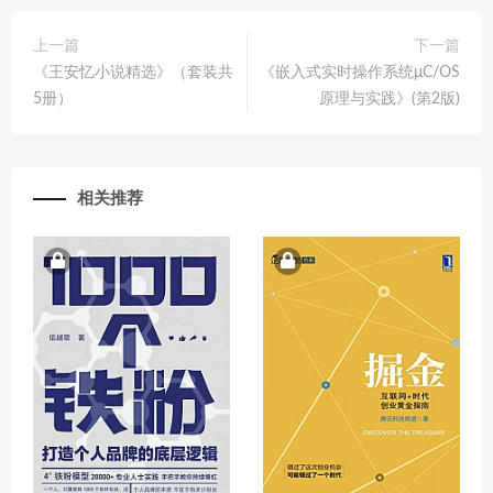
上一篇
下一篇
《王安忆小说精选》（套装共
《嵌入式实时操作系统μC/OS
5册）
原理与实践》(第2版)
相关推荐