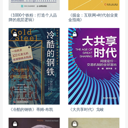
《1000个铁粉：打造个人品
《掘金：互联网+时代创业黄
牌的底层逻辑》
金指南》
《冷酷的钢铁》蒂姆·布凯
《大共享时代》戈峻