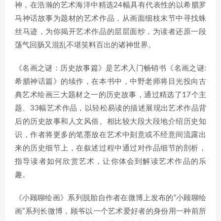
神，在浩瀚的艺术海洋中精选24幅具有代表性的以希腊罗
马神话故事为题材的艺术作品，从画面细枝末节中寻找蛛
丝马迹，为你揭开艺术作品的层层面纱，为读者还原一段
荡气回肠又混乱不堪笑料百出的诸神世界。
《名画之谜：历史故事篇》是艺术入门畅销书《名画之谜:
希腊神话篇》的续作，在本书中，中野老师将目光投向古
典艺术绘画三大题材之一的历史故事，通过精选了17个主
题、33幅艺术作品，以轻松易读的描述展现出艺术作品背
后的历史故事和人文风俗。相比较大段大段地介绍历史知
识，作者将更多的笔墨放在艺术中刻意或不经意间流露出
来的历史细节上，在叙述过程中通过对作品细节的剖析，
指导读者如何欣赏艺术，让你体会到解读艺术作品的乐
趣。
《小顾聊绘画》系列脱胎自作者在微博上发布的“小顾聊绘
画”系列长微博，顾爷以一个艺术爱好者的身份用一种前所