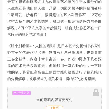
未有的形式向读者讲述九位世界艺术家的生平故事他们的
人生也还是他们的人生，只是一切因为顾爷的闲聊而变得
生动可爱，妙趣横生。微博超红的艺术科普作家，12万粉
丝推崇备至的艺术长微博，脱口秀一般充满诱惑力的旁白
解说，6万个平凡文字的奇妙排列，组合成让你忍不住一口
气读完的非凡艺术故事！
《胆小别看画4：人性的暗影》是日本艺术史畅销书作家中
野京子的代表作品《胆小别看画》系列第四卷，也是集前
三卷之精华、内容非常丰富的一卷。作者中野京子具有深
厚的艺术史学院派背景，但她却用一颗八卦的心，一支吐
槽的笔，将看似高高在上的西方经典绘画进行了精彩绝伦
的分析解读，被读者誉为逛美术馆、博物馆的必备指南。
VIP会员免费
当前隐藏内容需要支付
1聚币