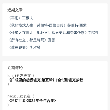
近期文章
《喜雨》王楸夫
《我的模式人生：赫伯特·西蒙自传》赫伯特·西蒙
《外星人在哪儿：地外文明探索史话和费米佯谬》刘荣生
《所有社交，都是牌局》夏鹏
《谁在犯罪》李玫瑾
近期评论
long99
发表在《
《口袋里的超级坦克·第五辑》[全5册]坦克叔叔
》
hacucu
发表在《
《科幻世界·2025年全年合集》
》