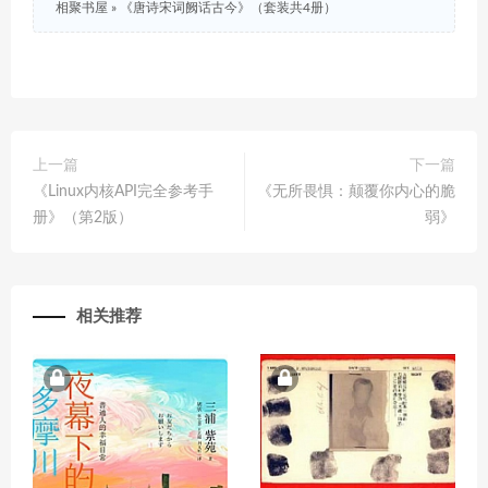
相聚书屋
»
《唐诗宋词阙话古今》（套装共4册）
上一篇
下一篇
《Linux内核API完全参考手
《无所畏惧：颠覆你内心的脆
册》（第2版）
弱》
相关推荐