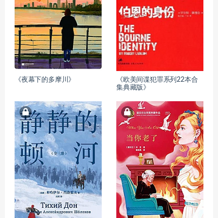
《夜幕下的多摩川》
《欧美间谍犯罪系列22本合
集典藏版》