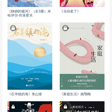
《静静的顿河》（全3册）米
《当你老了》
哈伊尔·肖洛霍夫
《石羊镇的海》朱山坡
《家庭生活》姚鄂梅