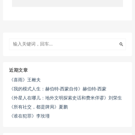
近期文章
《喜雨》王楸夫
《我的模式人生：赫伯特·西蒙自传》赫伯特·西蒙
《外星人在哪儿：地外文明探索史话和费米佯谬》刘荣生
《所有社交，都是牌局》夏鹏
《谁在犯罪》李玫瑾