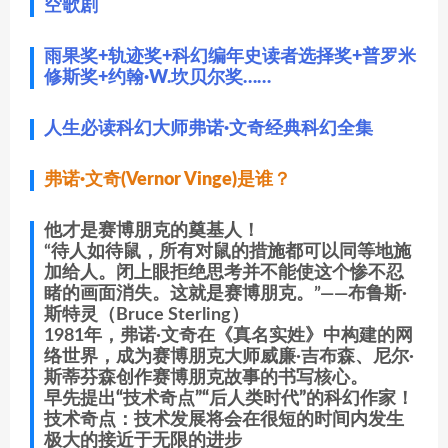
空歌剧
雨果奖+轨迹奖+科幻编年史读者选择奖+普罗米
修斯奖+约翰·W.坎贝尔奖……
人生必读科幻大师弗诺·文奇经典科幻全集
弗诺·文奇(Vernor Vinge)是谁？
他才是赛博朋克的奠基人！
“待人如待鼠，所有对鼠的措施都可以同等地施
加给人。闭上眼拒绝思考并不能使这个惨不忍
睹的画面消失。这就是赛博朋克。”——布鲁斯·
斯特灵（Bruce Sterling）
1981年，弗诺·文奇在《真名实姓》中构建的网
络世界，成为赛博朋克大师威廉·吉布森、尼尔·
斯蒂芬森创作赛博朋克故事的书写核心。
早先提出“技术奇点”“后人类时代”的科幻作家！
技术奇点：技术发展将会在很短的时间内发生
极大的接近于无限的进步