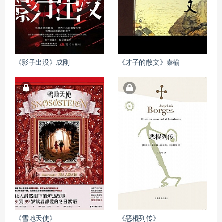
《影子出没》成刚
《才子的散文》秦榆
《雪地天使》
《恶棍列传》