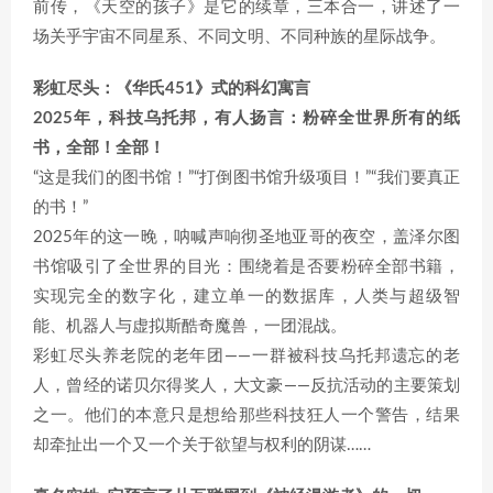
前传，《天空的孩子》是它的续章，三本合一，讲述了一
场关乎宇宙不同星系、不同文明、不同种族的星际战争。
彩虹尽头：《华氏451》式的科幻寓言
2025年，科技乌托邦，有人扬言：粉碎全世界所有的纸
书，全部！全部！
“这是我们的图书馆！”“打倒图书馆升级项目！”“我们要真正
的书！”
2025年的这一晚，呐喊声响彻圣地亚哥的夜空，盖泽尔图
书馆吸引了全世界的目光：围绕着是否要粉碎全部书籍，
实现完全的数字化，建立单一的数据库，人类与超级智
能、机器人与虚拟斯酷奇魔兽，一团混战。
彩虹尽头养老院的老年团——一群被科技乌托邦遗忘的老
人，曾经的诺贝尔得奖人，大文豪——反抗活动的主要策划
之一。他们的本意只是想给那些科技狂人一个警告，结果
却牵扯出一个又一个关于欲望与权利的阴谋……