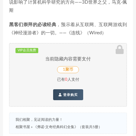
说影响了计算机科学研究的方向——3D世界之父，马克·佩
斯
黑客们崇拜的必读经典
，预示着从互联网、互联网游戏到
《神经漫游者》的一切。——《连线》（Wired）
VIP会员免费
当前隐藏内容需要支付
1聚币
已有
0
人支付
登录购买
我们相聚，见证阅读的力量！
相聚书屋
»
《弗诺·文奇经典科幻全集》（套装共5册）