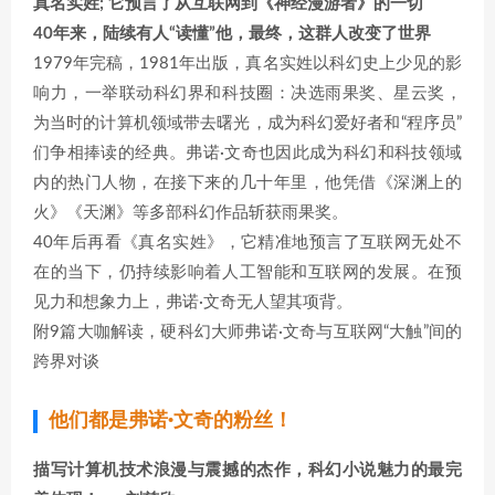
真名实姓; 它预言了从互联网到《神经漫游者》的一切
40年来，陆续有人“读懂”他，最终，这群人改变了世界
1979年完稿，1981年出版，真名实姓以科幻史上少见的影
响力，一举联动科幻界和科技圈：决选雨果奖、星云奖，
为当时的计算机领域带去曙光，成为科幻爱好者和“程序员”
们争相捧读的经典。弗诺·文奇也因此成为科幻和科技领域
内的热门人物，在接下来的几十年里，他凭借《深渊上的
火》《天渊》等多部科幻作品斩获雨果奖。
40年后再看《真名实姓》，它精准地预言了互联网无处不
在的当下，仍持续影响着人工智能和互联网的发展。在预
见力和想象力上，弗诺·文奇无人望其项背。
附9篇大咖解读，硬科幻大师弗诺·文奇与互联网“大触”间的
跨界对谈
他们都是弗诺·文奇的粉丝！
描写计算机技术浪漫与震撼的杰作，科幻小说魅力的最完