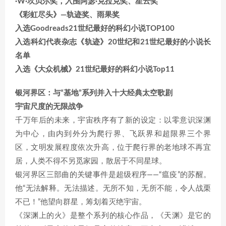
·W·坎贝尔奖，入围阿瑟·克拉克奖、星云奖
《彩虹尽头》—轨迹奖、雨果奖
入选Goodreads21世纪最好的科幻小说TOP100
入选科幻代表杂志《轨迹》20世纪和21世纪最好的小说长
名单
入选《大众机械》21世纪最好的科幻小说Top11
银河界区：与“基地”系列并入十大经典太空歌剧
宇宙尺度的无限战争
千万年后的未来，宇宙秩序有了新的设定：以零意识深渊
为中心，由内到外分为爬行界、飞跃界和超限界三个界
区，文明发展程度依次升高，位于爬行界的老地球不再宜
居，人类不得不另觅家园，散居于不同星球。
银河界区三部曲的关键事件是超级程序——“瘟疫”的苏醒。
他“无法解释。无法描述。无所不知，无所不能，令人战栗
不已！”他望向群星，筹划着灭绝宇宙。
《深渊上的火》是整个系列的核心作品，《天渊》是它的