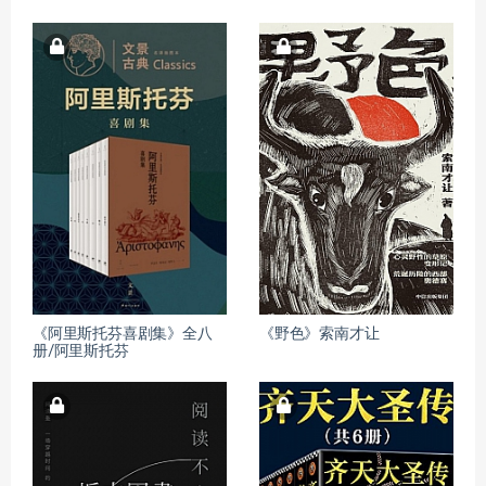
《阿里斯托芬喜剧集》全八
《野色》索南才让
册/阿里斯托芬