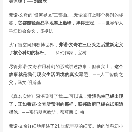
美体现！——刘慈欣
弗诺·文奇的“银河界区”三部曲……无论被打上哪个类别的标
签，
它都能轻而易举地攀上巅峰，捧得王冠
。——世界华人
科幻协会会长，陈楸帆
从宇宙空间到赛博世界，
弗诺·文奇在三巨头之后重新定义
了核心科幻的标杆
。——科幻作家，宝树
尽管弗诺·文奇在用科幻的形式讲述故事，但事实上，
这个
故事就是我们现实生活困境的真实写照
。——人工智能之
父，马文·明斯基
《真名实姓》深深吸引了我……可以说，
滑溜先生已经出现
了，正如弗诺·文奇所预测的那样，联邦政府已经在试图追
捕他
。——密码朋克教父，蒂莫西·C. 梅
弗诺·文奇详细地阐述了21 世纪早期的细节。他的硬科幻小