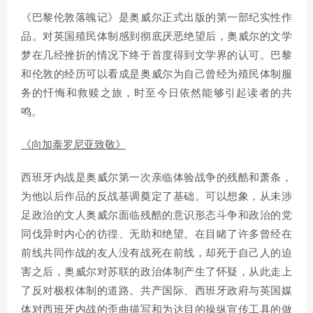
《巴黎伦敦落魄记》是奥威尔正式出版的第一部纪实性作
品。对英国殖民体制感到彻底厌恶绝望后，奥威尔的文学
梦在几经挫折的情况下终于首度得到文学界的认可。巴黎
和伦敦的经历可以看成是奥威尔为自己曾经为殖民体制服
务的忏悔和救赎之旅，时至今日依然能够引起读者的共
鸣。
《向加泰罗尼亚致敬》
西班牙内战是奥威尔第一次亲临体验战争的残酷和萧条，
为他以后作品的反战基调奠定了基础。可以想象，从未涉
足政治的文人奥威尔面临残酷的意识形态斗争和政治的党
同伐异时内心的彷徨、无助和绝望。在目睹了许多曾经在
前线共同作战的友人没有战死在前线，却死于自己人的迫
害之后，奥威尔对苏联的政治体制产生了怀疑，从此走上
了反对极权体制的道路。共产国际、西班牙政府与英国媒
体对西班牙内战的歪曲描写和为达目的操纵宣传工具的做