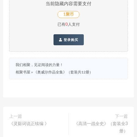
当前隐藏内容需要支付
1聚币
已有
0
人支付
登录购买
我们相聚，见证阅读的力量！
相聚书屋
»
《奥威尔作品全集》（套装共12册）
上一篇
下一篇
《灵谿词说正续编 》
《高清一战全史》（套装全3
册）