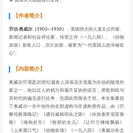
★ 旅加学人陈超独力全译。
【作者简介】
乔治·奥威尔（1903—1950）
，英国伟大的人道主义作家、
新闻记者和社会评论家，传世之作《一九八四》、《动物
农场》脍炙人口，历久弥新，被誉为“一代英国人的冷峻良
心”。
【内容简介】
奥威尔可谓是20世纪最发人深省且文笔最为生动的随笔作
家之一，他以过人的精力和毫不妥协的语言，用笔和纸与
其时代的偏见进行抗争，也因此而闻名于世。本全集囊括
了奥威尔一生中创作的全部虚构与非虚构类作品，由《巴
黎伦敦落魄记》《通往威根码头之路》《向加泰罗尼亚致
敬》《缅甸岁月》《牧师的女儿》《让叶兰继续飘扬》
《上来透口气》《动物农场》《一九八四》《奥威尔杂文