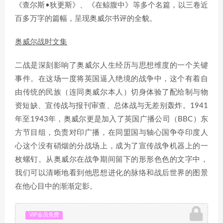
《查尔斯•狄更斯》、《在鲸腹中》等多个名篇，以三卷近
百多万字的篇幅，呈现奥威尔书评的全貌。
奥威尔战时文集
二战是深刻影响了奥威尔人生经历与思想维度的一个关键
事件。在这场一度将英国逼入绝境的战争中，这个有着自
由传统的民族（连同奥威尔本人）切身体验了配给制与物
资短缺、宣传战与报刊审查、总体战与无差别轰炸。1941
年至1943年，奥威尔更是加入了英国广播公司（BBC）东
方节目组，负责对印广播，在同盟国与轴心国争夺印度人
心这个没有硝烟的分战场上，成为了宣传战争机器上的一
枚螺钉。从奥威尔在战争期间留下的形形色色的文字中，
我们可以清晰地看到他思想进化的脉络和战后世界的图景
在他心目中的渐渐定影。
VIP会员免费