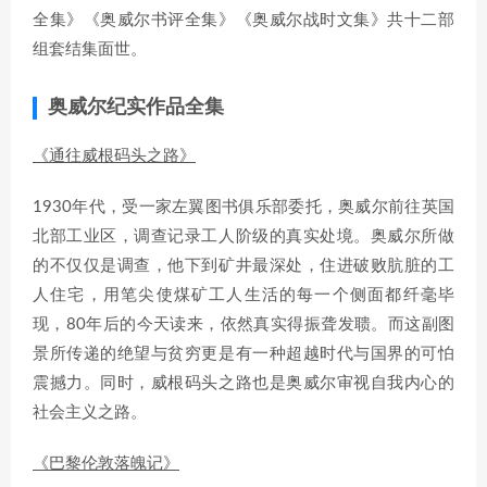
全集》《奥威尔书评全集》《奥威尔战时文集》共十二部
组套结集面世。
奥威尔纪实作品全集
《通往威根码头之路》
1930年代，受一家左翼图书俱乐部委托，奥威尔前往英国
北部工业区，调查记录工人阶级的真实处境。奥威尔所做
的不仅仅是调查，他下到矿井最深处，住进破败肮脏的工
人住宅，用笔尖使煤矿工人生活的每一个侧面都纤毫毕
现，80年后的今天读来，依然真实得振聋发聩。而这副图
景所传递的绝望与贫穷更是有一种超越时代与国界的可怕
震撼力。同时，威根码头之路也是奥威尔审视自我内心的
社会主义之路。
《巴黎伦敦落魄记》