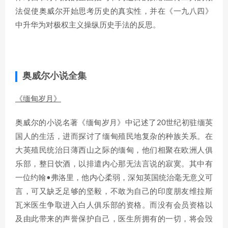
法促使奥威尔开始思考历史的真实性，并在《一九八四》
中升华为对极权主义操纵历史手法的反思。
奥威尔小说全集
《缅甸岁月》
奥威尔的小说名著《缅甸岁月》中记述了20世纪初驻缅英
国人的生活，进而探讨了缅甸殖民地复杂的种族关系。在
大英殖民统治日薄西山之际的缅甸，他们相聚在欧洲人俱
乐部，整日饮酒，以排遣内心那无法言说的寂寞。其中有
一位约翰•弗洛里，他内心柔弱，深知英国统治毫无意义可
言，可又缺乏足够的坚毅，不敢为自己的印度朋友维拉斯
瓦米医生争取进入白人俱乐部的资格。而没有会员资格以
及由此带来的声誉保护自己，医生所拥有的一切，将会毁