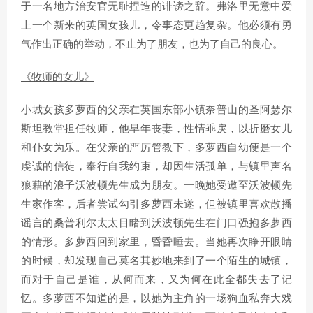
于一名地方治安官无耻捏造的诽谤之辞。弗洛里无意中爱
上一个新来的英国女孩儿，令事态更趋复杂。他必须有勇
气作出正确的举动，不止为了朋友，也为了自己的良心。
《牧师的女儿》
小城女孩多萝西的父亲在英国东部小镇奈普山的圣阿瑟尔
斯坦教堂担任牧师，他早年丧妻，性情乖戾，以折磨女儿
和仆女为乐。在父亲的严厉管教下，多萝西自幼便是一个
虔诚的信徒，奉行自我约束，却因生活孤单，与镇里声名
狼藉的浪子沃波顿先生成为朋友。一晚她受邀至沃波顿先
生家作客，后者尝试勾引多萝西未遂，但被镇里喜欢散播
谣言的桑普利尔太太目睹到沃波顿先生在门口强抱多萝西
的情形。多萝西回到家里，昏昏睡去。当她再次睁开眼睛
的时候，却发现自己莫名其妙地来到了一个陌生的城镇，
而对于自己是谁，从何而来，又为何在此全都失去了记
忆。多萝西不知道的是，以她为主角的一场狗血私奔大戏