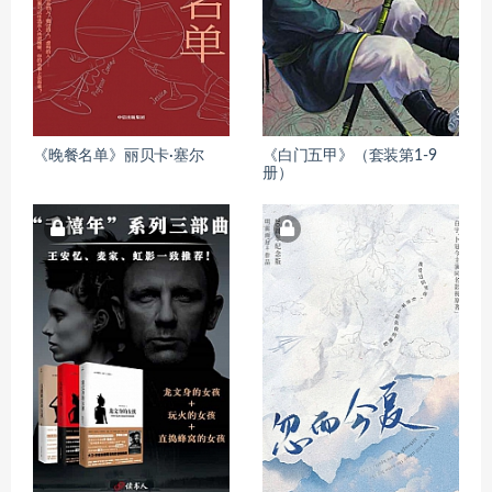
《晚餐名单》丽贝卡·塞尔
《白门五甲》（套装第1-9
册）