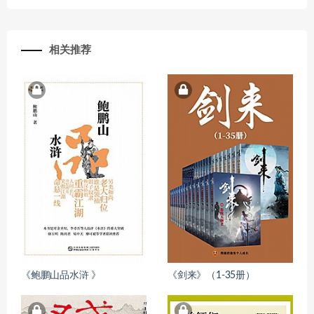
相关推荐
《鲍鹏山品水浒 》
《剑来》（1-35册）