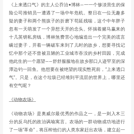
《上来透口气》的主人公乔治•博林—一一个惨淡营生的保
险公司推销员一遭遇了一场中年危机。整日在一位无趣多
疑的妻子和两个熊孩子的折磨下苟延残喘，这个中年胖子
忽有一天萌发了一个异想天开的念头。怀揣着赌马赢来的
十几英镑私房钱，博林煞费苦心地编造出一个完美的谎言
瞒过妻子，开着一辆破车来到了儿时的故乡，想要寻找记
忆中那个还不曾被丑陋的工业城市吞没的乡村田园，完成
他此生的一个愿望——舒舒服服地在故乡那口人迹罕至的深
潭边钓一回鱼。他想要在被绝望的现实憋死前，“上来透口
气”。只是，在这个垃圾已经堆到平流层的世界上，哪里还
有空气呢？
《动物农场》
《动物农场》是奥威尔最优秀的作品之一，是一则入木三
分的反乌托的政治讽喻寓言。农场的一群动物成功地进行
了一场“革命”，将压榨他们的人类东家赶出农场，建立起一