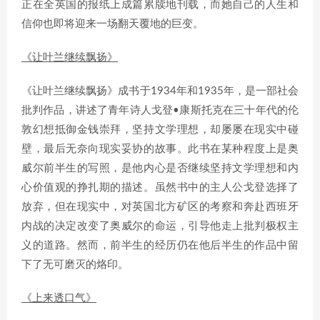
正在全英国的报纸上成篇累牍地刊载，而她自己的人生和
信仰也即将迎来一场翻天覆地的巨变。
《让叶兰继续飘扬》
《让叶兰继续飘扬》成书于1934年和1935年，是一部社会
批判作品，讲述了青年诗人戈登•康斯托克在三十年代的伦
敦幻想抵御金钱崇拜，坚持文学理想，却屡屡在现实中碰
壁，最后无奈向现实妥协的故事。此书在某种程度上是奥
威尔前半生的写照，是他内心是否继续坚持文学理想和内
心价值观的挣扎期的描述。虽然书中的主人公戈登选择了
放弃，但在现实中，对英国北方矿区的考察和奔赴西班牙
内战的决定改变了奥威尔的命运，引导他走上批判极权主
义的道路。然而，前半生的经历仍在他后半生的作品中留
下了无可磨灭的烙印。
《上来透口气》