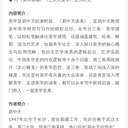
◆ 与《美学讲稿》《艺术人类学》互为补充
内容简介：
美学是易中天的来时路。《易中天谈美》，是易中天教授
多年美学研究与写作的精彩总结。全书分三卷：美学随
笔，以轻松笔触谈论美学感悟。话题涵盖建筑、绘画、雕
塑、现当代艺术；短篇美学论文，深入探讨美学的核心概
念与应用范畴，包括文艺学体系的逻辑起点、艺术实践
论、中国美学史的内在逻辑等十余个问题。第三卷系统探
讨《文心雕龙》的美学思想。这三卷，形成了由浅入深的
梯度，无论是对美学有兴趣的大众读者，还是有意深入理
解美学、走进美学的读者，都可以从本书中获得启迪，破
门而入，一窥美学堂奥。
作者简介：
易中天
1947年出生于长沙，曾在新疆工作，先后任教于武汉大
学、厦门大学，现居江南某镇，潜心写作“易中天中华史”。