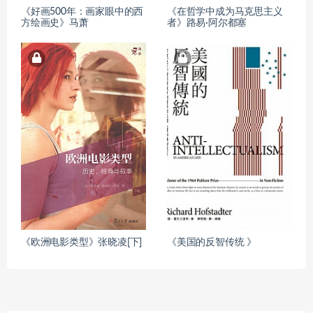
《好画500年：画家眼中的西
《在哲学中成为马克思主义
方绘画史》马萧
者》路易·阿尔都塞
《欧洲电影类型》张晓凌[下]
《美国的反智传统 》