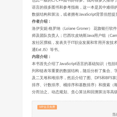
也比一般的C/C++图书好得多。我向很多人推荐了这
语言的很多图书和参考指南，这一本是其中难得的佳作。
数据结构和算法，或者拥有JavaScript背景但
作者介绍：
洛伊安妮·格罗纳（Loiane Groner） 花
师及团队负责人；巴西坎皮纳斯Java用户组（Camp
发社区撰稿，发表关于IT职业发展和常用开发技
通Ext JS》等书。
内容介绍：
本书首先介绍了JavaScript语言的基础知识（包括E
列和链表等重要的数据结构，随后分析了集合、
及二叉堆和堆排序，然后介绍了图、DFS和BF
排序、计数排序、桶排序和基数排序）和搜索（
分而治之、动态规划、贪心算法和回溯算法等高
VIP会员免费
当