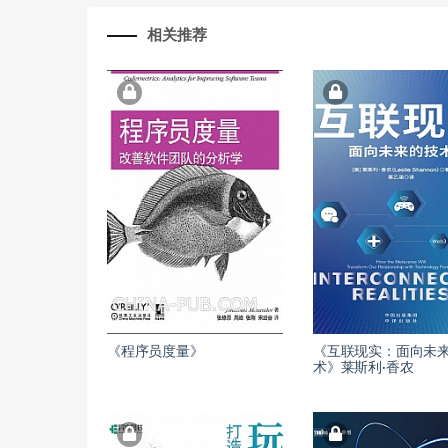
相关推荐
《程序员度量》
《互联现实：面向未
术》莱斯利·香农