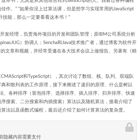
本书，尤其是从其他语言转到JavaScript的人。我看过各种编程
” “如果你没上过算法课，但是想学习实现常用的JavaScript
想提升技能，那么一定要看看这本书！”
旗银行软件开发经理，负责海外项目的开发和团队管理；原IBM公司系统分析
inasJUG）协调人；Sencha和Java技术推广者，通过博客为软件开
术的文章和视频，并经常受邀在各大技术会议上做报告。另著有《精
CMAScript和TypeScript），其次讨论了数组、栈、队列、双端队
字典和散列表的工作原理，接下来阐述了递归的原理、什么是树以
S算法、各种排序（冒泡排序、选择排序、插入排序、归并排序、快速
顺序搜索、二分搜索和内插搜索）算法以及随机算法，接着介绍了
级算法以及函数式编程，最后还介绍了如何计算算法的复杂度。
前隐藏内容需要支付