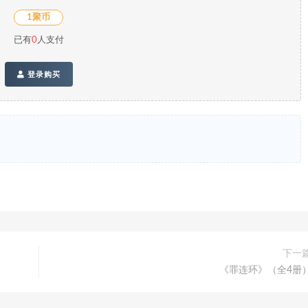
1聚币
已有
0
人支付
登录购买
下一
《罪连环》（全4册