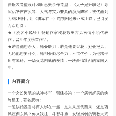
佳服装造型设计和田惠美亲作造型，《太子妃升职记》导
演侣皓吉吉执导、人气与实力兼具的演员阵容，被优酷列
为S级剧种，让《将军在上》电视剧还未正式上映，已引发
万众期待；
★《漫客小说绘》畅销作家橘花散里古风言情小说代表
作，晋江年度榜首作品。
★若是他想杀人，她会磨刀，若是他要采花，她会把风。
无论他想要什么，她都会倾尽全力，不惜代价，为他踏平
所有障碍。一场火花四溅的爱情，一段豪情壮烈的家国人
生。
内容简介
一个女扮男装的战神将军，朝廷栋梁；一个病弱娇美的纨
绔郡王，著名废物；
一道赐婚懿旨将两人绑在一起，是东风压倒西风，还是西
风压倒东风？你来我往，斗智斗勇，女强男弱的调教大戏