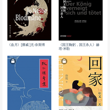
《血月》[挪威 ]尤·奈斯博
《国王鞠躬，国王杀人》赫
塔·米勒