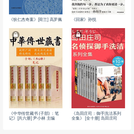
《狄仁杰奇案》[荷兰] 高罗佩
《回家》孙悦
《中华传世藏书 (子部) ：笔
《岛田庄司：御手洗洁系列
记》[共六册] 尹小林 主编
全集》 [全十册] 岛田庄司