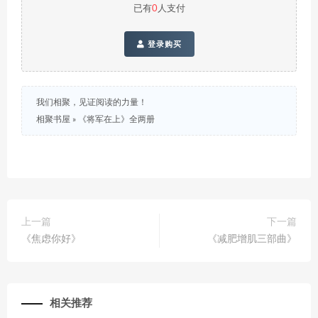
已有
0
人支付
登录购买
我们相聚，见证阅读的力量！
相聚书屋
»
《将军在上》全两册
上一篇
下一篇
《焦虑你好》
《减肥增肌三部曲》
相关推荐