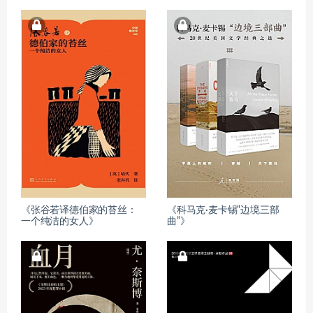
《张谷若译德伯家的苔丝：
《科马克·麦卡锡“边境三部
一个纯洁的女人》
曲”》