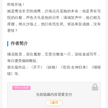
即将开场！
她是鹰击长空的雄鹰，沙场点兵是她的本命；他是养在宅
院的白貂，声色犬马是他的日常；满城笑声中，他们相互
撑腰，烽火沙场上，他们依托生死。谁说奉旨成婚，没有
爱情？
作者简介
橘花散里，居住魔都，无责任懒鬼一只，误歧途成写手，
每日遭受编辑鞭挞。
曾出版作品：《芥子》《妖物》《苍琼·女神归来》《喵喵
喵》等。
VIP会员免费
当前隐藏内容需要支付
1聚币