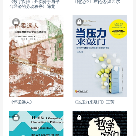
《数字疾驰：外卖骑手与平
《她定位》布伦达·温西尔
台经济的劳动秩序》陈龙
《怀柔远人》
《当压力来敲门》王芳