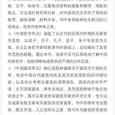
籍、文字、绘画等，注重相关资料的搜集和整理，用新的
观点、方法进行研究和分析，对中国历代文学作了系统的
梳理，脉络清晰，材料丰富。书中有郑振铎先生鲜活的口
语表达，也有许多神来之笔。
☆《中国哲学常识》涵盖了从古代到近现代时期的百家哲
学思想，以老子、庄子、孔子、孟子、朱子等圣哲为主
线，在立足各哲学家经典著作的基础上，总结概括了其哲
学思想的精髓。通过本书，读者不仅可以系统地了解中国
经典哲学，也能清晰地感受胡适严谨的治学态度。
☆《中国建筑常识》精心选取林徽因关于建筑学方面的文
章，包括中国古代建筑传统及其历史发展阶段的详细论
述，以及外出考察古建筑的调查报告。因其内容科学严
谨，文字清新凝练，将专业知识、美学思想熔铸于散文的
讲述之中，既可以看做资深建筑学家的学术文章，也可以
当成著名散文家有关建筑的优美篇章。书中亦附有专业图
表，图文并茂，入之深而出之显，既可作为建筑研究者的