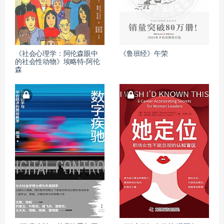
《社会心理学：阿伦森眼中
《鲁班经》午荣
的社会性动物》埃略特·阿伦
森