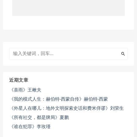
近期文章
《喜雨》王楸夫
《我的模式人生：赫伯特·西蒙自传》赫伯特·西蒙
《外星人在哪儿：地外文明探索史话和费米佯谬》刘荣生
《所有社交，都是牌局》夏鹏
《谁在犯罪》李玫瑾