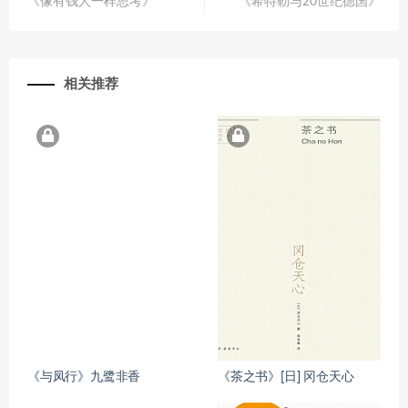
《像有钱人一样思考》
《希特勒与20世纪德国》
相关推荐
《与凤行》九鹭非香
《茶之书》[日] 冈仓天心