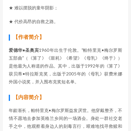
★ 难以摆脱的童年阴影；
★ 代价高昂的自救之路。
【作者简介】
爱德华•圣奥宾
1960年出生于伦敦。“帕特里克•梅尔罗斯
五部曲”（《算了》《噩耗》《希望》《母乳》《终于》）
是他最为人称道的作品。其中，出版于1992年的《算了》
获贝蒂•特拉斯克奖，出版于2005年的《母乳》获费米娜
外国小说奖，并入围布克奖短名单。
【内容简介】
年龄渐长，帕特里克•梅尔罗斯益发厌世。他穿戴整齐，不
情不愿地去参加英格兰乡间的一场酒会。身处一群社交老
手之中，他观察着身边人的刻毒言行，艰难地找寻救赎和