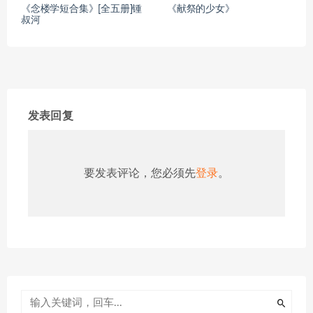
《念楼学短合集》[全五册]锺
《献祭的少女》
叔河
发表回复
要发表评论，您必须先
登录
。