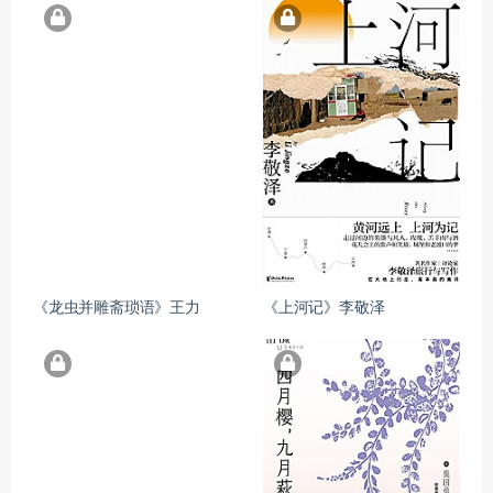
《龙虫并雕斋琐语》王力
《上河记》李敬泽