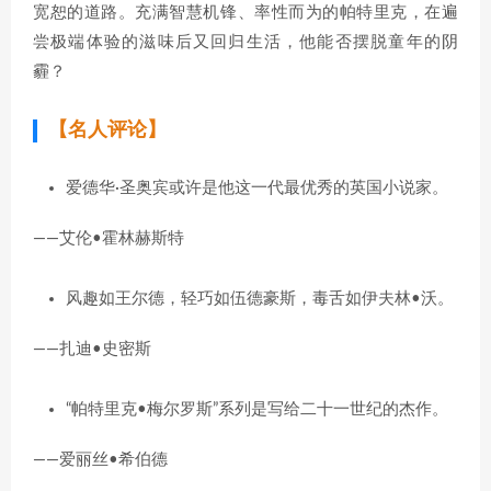
宽恕的道路。充满智慧机锋、率性而为的帕特里克，在遍
尝极端体验的滋味后又回归生活，他能否摆脱童年的阴
霾？
【名人评论】
爱德华·圣奥宾或许是他这一代最优秀的英国小说家。
——艾伦•霍林赫斯特
风趣如王尔德，轻巧如伍德豪斯，毒舌如伊夫林•沃。
——扎迪•史密斯
“帕特里克•梅尔罗斯”系列是写给二十一世纪的杰作。
——爱丽丝•希伯德