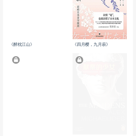
《醉枕江山》
《四月樱，九月萩》