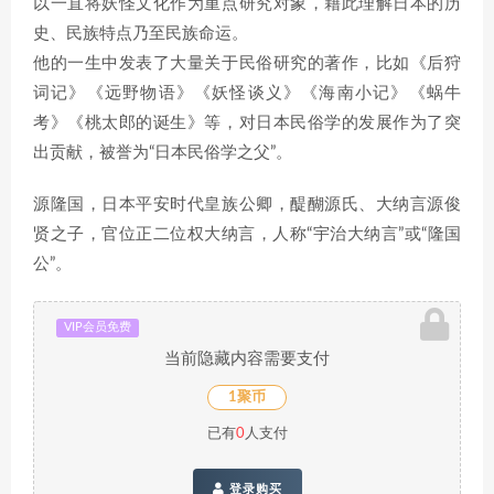
以一直将妖怪文化作为重点研究对象，藉此理解日本的历
史、民族特点乃至民族命运。
他的一生中发表了大量关于民俗研究的著作，比如《后狩
词记》《远野物语》《妖怪谈义》《海南小记》《蜗牛
考》《桃太郎的诞生》等，对日本民俗学的发展作为了突
出贡献，被誉为“日本民俗学之父”。
源隆国，日本平安时代皇族公卿，醍醐源氏、大纳言源俊
贤之子，官位正二位权大纳言，人称“宇治大纳言”或“隆国
公”。
VIP会员免费
当前隐藏内容需要支付
1聚币
已有
0
人支付
登录购买