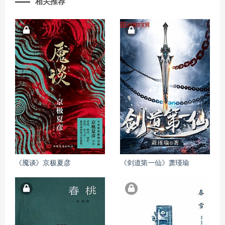
相关推荐
《魇谈》京极夏彦
《剑道第一仙》萧瑾瑜