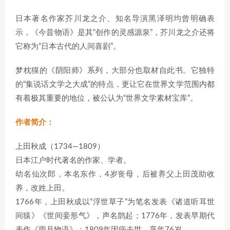
日本著名作家芥川龙之介、知名导演黑泽明均曾明确表
示，《今昔物语》是其“创作的灵感源泉”，芥川龙之介还将
它称为“日本古代的人间喜剧”。
梦枕獏的《阴阳师》系列，大部分也取材自此书。它独特
的“集说话文学之大成”的特点，更让它在世界文学范围内都
有着极其重要的地位，被公认为“世界文学素材宝库”。
作者简介：
上田秋成（1734—1809）
日本江户时代著名的作家、学者。
幼名仙次郎，本名东作，4岁丧母，后被养父上田茂助收
养，改姓上田。
1766年，上田秋成以“浮世草子”为笔名发表《诸道听耳世
间猿》《世间妾形气》，声名鹊起；1776年，发表早期代
表作《雨月物语》；1809年因病去世，享年76岁。