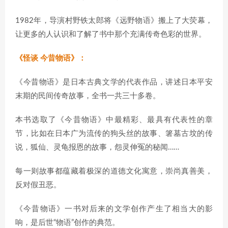
1982年，导演村野铁太郎将《远野物语》搬上了大荧幕，
让更多的人认识和了解了书中那个充满传奇色彩的世界。
《怪谈 今昔物语》：
《今昔物语》是日本古典文学的代表作品，讲述日本平安
末期的民间传奇故事，全书一共三十多卷。
本书选取了《今昔物语》中最精彩、最具有代表性的章
节，比如在日本广为流传的狗头丝的故事、箸墓古坟的传
说，狐仙、灵龟报恩的故事，怨灵伸冤的秘闻……
每一则故事都蕴藏着极深的道德文化寓意，崇尚真善美，
反对假丑恶。
《今昔物语》一书对后来的文学创作产生了相当大的影
响，是后世“物语”创作的典范。