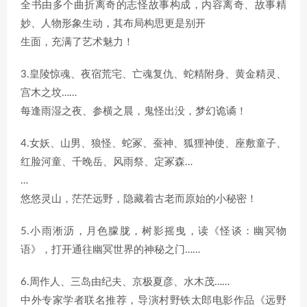
全书由多个曲折离奇的志怪故事构成，内容离奇、故事精
妙、人物形象生动，其布局构思更是别开
生面，充满了艺术魅力！
3.皇陵惊魂、夜宿荒宅、亡魂复仇、蛇精附身、黄金精灵、
宫木之坟……
每逢雨湿之夜、参横之晨，鬼怪出没，梦幻诡谲！
4.女妖、山男、狼怪、蛇冢、蚕神、狐狸神使、座敷童子、
红脸河童、千晚岳、风雨祭、定冢森…
…
悠悠灵山，茫茫远野，隐藏着古老而原始的小秘密！
5.小雨淅沥，月色朦胧，树影摇曳，读《怪谈：幽冥物
语》，打开通往幽冥世界的神秘之门……
6.周作人、三岛由纪夫、京极夏彦、水木茂……
中外专家学者联名推荐，导演村野铁太郎电影作品《远野