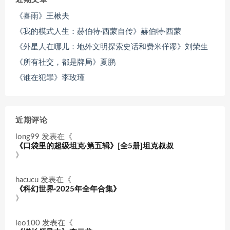
《喜雨》王楸夫
《我的模式人生：赫伯特·西蒙自传》赫伯特·西蒙
《外星人在哪儿：地外文明探索史话和费米佯谬》刘荣生
《所有社交，都是牌局》夏鹏
《谁在犯罪》李玫瑾
近期评论
long99
发表在《
《口袋里的超级坦克·第五辑》[全5册]坦克叔叔
》
hacucu
发表在《
《科幻世界·2025年全年合集》
》
leo100
发表在《