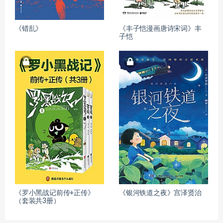
《错乱》
《丰子恺漫画唐诗宋词》丰
子恺
《罗小黑战记前传+正传》
《银河铁道之夜》宫泽贤治
（套装共3册）