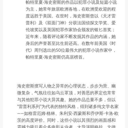
帕特里夏·海史密斯的作品以犯罪小说及短篇小说
为主，她常年旅居欧洲各地，在欧洲受欢迎的程
度远胜于美国。在世时，海史密斯曾以《天才雷
普利》及《双面门神》分获法国侦探文学奖、爱
伦坡奖以及英国犯罪作家协会颁发的银匕首奖；
近年来，随着评论家不断发掘其作品的内涵，她
身后的声誉甚至比生前还高。在数年前美国《时
代》周刊选出的50位最伟大的犯罪小说作家中，
帕特里夏·海史密斯仍高居榜首。
海史密斯擅写人物之异常的心理状态，步步为营、幽
微复杂，气氛往往如乌云罩顶，对善恶的界定也常常
与其他犯罪小说大异其趣。她的作品总量不多，但以
“雷普利系列”为代表的独特风格，得到诸多纯文学名家
——如格雷厄姆·格林、朱利安·西蒙斯和乔伊斯·卡洛·欧
茨的高度评价。同时，这些小说以其强烈的画面感和
震撼力吸引着众多电影从业者，大导演明格拉、文德