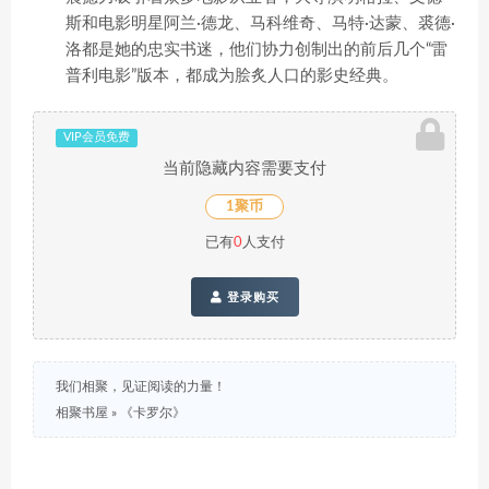
斯和电影明星阿兰·德龙、马科维奇、马特·达蒙、裘德·
洛都是她的忠实书迷，他们协力创制出的前后几个“雷
普利电影”版本，都成为脍炙人口的影史经典。
VIP会员免费
当前隐藏内容需要支付
1聚币
已有
0
人支付
登录购买
我们相聚，见证阅读的力量！
相聚书屋
»
《卡罗尔》