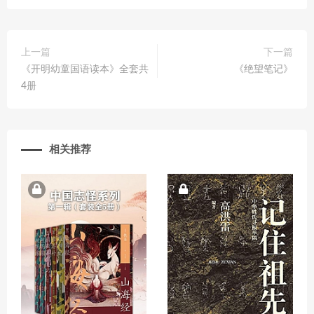
上一篇
下一篇
《开明幼童国语读本》全套共
《绝望笔记》
4册
相关推荐