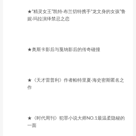
★“精灵女王”凯特·布兰切特携手“龙文身的女孩”鲁
妮·玛拉演绎禁忌之恋
★奥斯卡影后与戛纳影后的传奇碰撞
★《天才雷普利》作者帕特里夏·海史密斯匿名之
作
★《时代周刊》犯罪小说大师NO.1最温柔隐秘的
一面