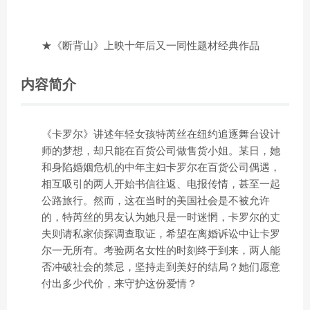
★《断背山》上映十年后又一同性题材经典作品
内容简介
《卡罗尔》讲述年轻女孩特芮丝在纽约追逐舞台设计
师的梦想，却只能在百货公司做售货小姐。某日，她
和身陷婚姻危机的中年主妇卡罗尔在百货公司偶遇，
相互吸引的两人开始书信往返、电报传情，甚至一起
公路旅行。然而，这在当时的美国社会是不被允许
的，特芮丝的男友认为她只是一时迷惘，卡罗尔的丈
夫则请私家侦探调查取证，希望在离婚诉讼中让卡罗
尔一无所有。考验两名女性的时刻终于到来，两人能
否冲破社会的禁忌，坚持走到美好的结局？她们愿意
付出多少代价，来守护这份爱情？