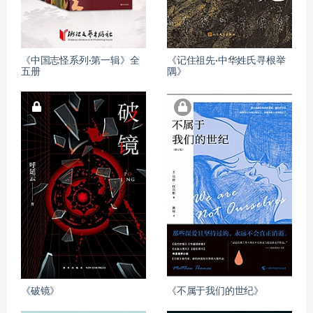
《中国志怪系列·第一辑》全
《记住祖先·中华姓氏寻根举
五册
隅》
《破镜》
《不属于我们的世纪》