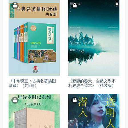
《中华瑰宝：古典名著插图
《寂靜的春天：自然文學不
珍藏》（共8册）
朽經典全譯本》（精裝版）