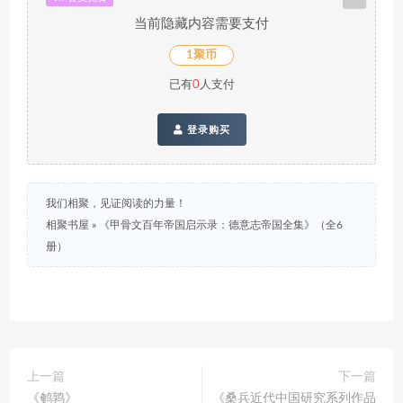
当前隐藏内容需要支付
1聚币
已有
0
人支付
登录购买
我们相聚，见证阅读的力量！
相聚书屋
»
《甲骨文百年帝国启示录：德意志帝国全集》（全6
册）
上一篇
下一篇
《鹌鹑》
《桑兵近代中国研究系列作品