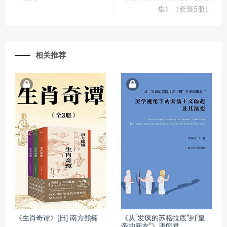
集》（套装5册）
相关推荐
《生肖奇谭》[日] 南方熊楠
《从“发疯的苏格拉底”到“皇
帝的新衣”》唐闻君