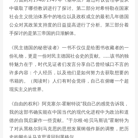
一方面则对1948/1949年《基本法》通过时议会理事会从
中吸取了哪些教训进行了探讨。第二部分对希特勒在国家
社会主义统治体系中的地位以及政权成立的最初几年德国
公众对其政策支持度的日益提高进行了分析。第三部分着
手探讨的是第三帝国的日渐解体。
《民主德国的秘密读者》一书不仅仅是给图书收藏者的一
份礼物，更是一份对民主德国社会史的贡献。……该书的独
特魅力在于，时代见证者们发言分享自己曾经缄口不言的
许多内容：个人经历，以及他们是如何努力去获取想要的
书籍的。（阅读时）人们有时会觉得，自己在俯瞰一个超
现实主义的世界。
《自由的权利》阿克塞尔·霍耐特说“我自己的感觉告诉我，
我的这部书确实能在中国当代的现代化进程中为政治和道
德的自我启蒙作一些贡献。”于尔根·哈贝马斯说“霍耐特为
了对从黑格尔到马克思的思想发展纲领作新的调整，把历
史的脚步从马克思退回到黑格尔。