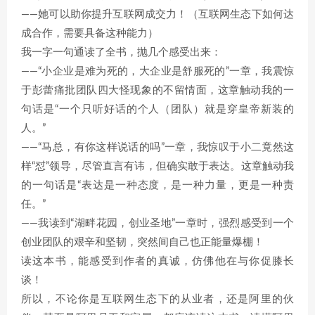
——她可以助你提升互联网成交力！（互联网生态下如何达
成合作，需要具备这种能力）
我一字一句通读了全书，抛几个感受出来：
——“小企业是难为死的，大企业是舒服死的”一章，我震惊
于彭蕾痛批团队四大怪现象的不留情面，这章触动我的一
句话是“一个只听好话的个人（团队）就是穿皇帝新装的
人。”
——“马总，有你这样说话的吗”一章，我惊叹于小二竟然这
样“怼”领导，尽管直言有讳，但确实敢于表达。这章触动我
的一句话是“表达是一种态度，是一种力量，更是一种责
任。”
——我读到“湖畔花园，创业圣地”一章时，强烈感受到一个
创业团队的艰辛和坚韧，突然间自己也正能量爆棚！
读这本书，能感受到作者的真诚，仿佛他在与你促膝长
谈！
所以，不论你是互联网生态下的从业者，还是阿里的伙