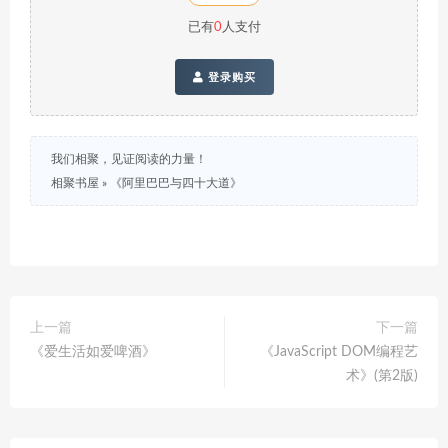
已有
0
人支付
登录购买
我们相聚，见证阅读的力量！
相聚书屋
»
《阿里巴巴与四十大道》
上一篇
下一篇
《爱生活如爱啤酒》
《JavaScript DOM编程艺
术》(第2版)