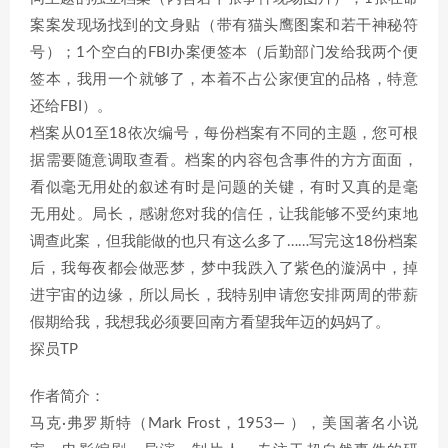
案案发现场找到的文身贴（带有猫头鹰图案和若干神秘符
号）；1个空白的FBI办案便签本（后勤部门发给我两个便
签本，我用一个就够了，本着不占公家便宜的品格，特意
还给FBI）。
档案从01至18依次编号，每份档案有不同的主题，您可根
据需要随意调取查看。档案的内容包含事件的方方面面，
看似毫无用处的叙述有时是问题的关键，有时又真的是毫
无用处。局长，感谢您对我的信任，让我能够不受约束地
调查此案，但我能做的也只有这么多了……写完这18份档案
后，我每夜都会做恶梦，梦中我跌入了紫色的漩涡中，掉
进宇宙的边缘，所以局长，我特别申请您安排两周的带薪
假期给我，我想我必须要回南方看望我年迈的妈妈了。
探员TP
作者简介：
马克·弗罗斯特（Mark Frost，1953— ），美国著名小说