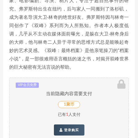
家、电影编剧、导演、制片人，专注于超自然事件的研
究。弗罗斯特出生在纽约，后与家人一同搬到了洛杉矶，
成为著名导演大卫·林奇的绝世好友。弗罗斯特因与林奇一
同创作了《双峰》系列而为人所熟知。作者本人极度低
调，几乎从不主动在媒体面前曝光，是躲在大卫·林奇身后
的大师，他与林奇二人异于寻常的思维方式总是能唤起奇
妙的艺术灵感。《双峰：最终档案》是他亲笔操刀的“档案
小说”，是一部很难用语言概括的迷之书，对揭开双峰世界
的巨大秘密有无法言说的帮助。
VIP会员免费
当前隐藏内容需要支付
1聚币
已有
1
人支付
登录购买