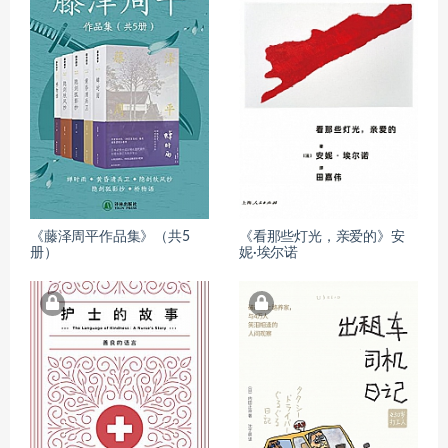
《藤泽周平作品集》（共5
《看那些灯光，亲爱的》安
册）
妮·埃尔诺