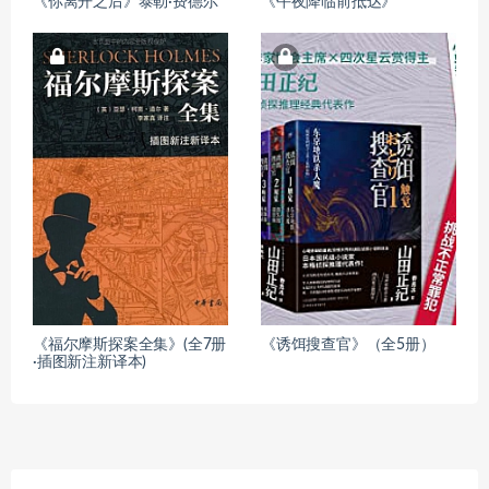
《你离开之后》泰勒·费德尔
《午夜降临前抵达》
《福尔摩斯探案全集》(全7册
《诱饵搜查官》（全5册）
·插图新注新译本)