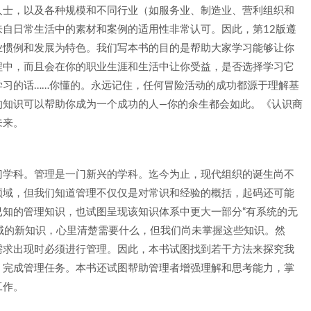
人士，以及各种规模和不同行业（如服务业、制造业、营利组织和
自日常生活中的素材和案例的适用性非常认可。因此，第12版遵
业惯例和发展为特色。我们写本书的目的是帮助大家学习能够让你
程中，而且会在你的职业生涯和生活中让你受益，是否选择学习它
学习的话……你懂的。永远记住，任何冒险活动的成功都源于理解基
的知识可以帮助你成为一个成功的人—你的余生都会如此。《认识商
未来。
门学科。管理是一门新兴的学科。迄今为止，现代组织的诞生尚不
领域，但我们知道管理不仅仅是对常识和经验的概括，起码还可能
知的管理知识，也试图呈现该知识体系中更大一部分“有系统的无
知道需要该领域的新知识，心里清楚需要什么，但我们尚未掌握这些知识。然
需求出现时必须进行管理。因此，本书试图找到若干方法来探究我
，完成管理任务。本书还试图帮助管理者增强理解和思考能力，掌
工作。