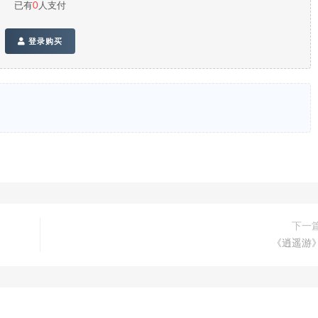
已有
0
人支付
登录购买
下一
《逍遥游