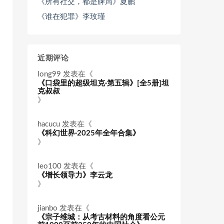
《所有社交，都是牌局》夏鹏
《谁在犯罪》李玫瑾
近期评论
long99
发表在《
《口袋里的超级坦克·第五辑》[全5册]坦
克叔叔
》
hacucu
发表在《
《科幻世界·2025年全年合集》
》
leo100
发表在《
《增长领导力》李云龙
》
jianbo
发表在《
《宗子维城：从考古材料的角度看公元