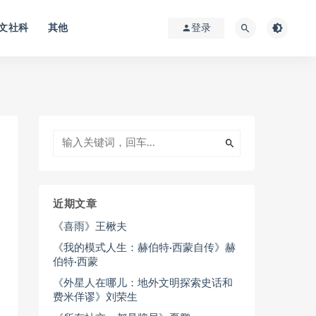
文社科
其他
登录
近期文章
《喜雨》王楸夫
《我的模式人生：赫伯特·西蒙自传》赫
伯特·西蒙
《外星人在哪儿：地外文明探索史话和
费米佯谬》刘荣生