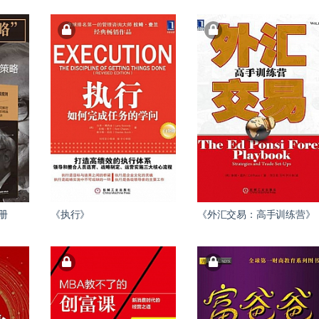
册
《执行》
《外汇交易：高手训练营》