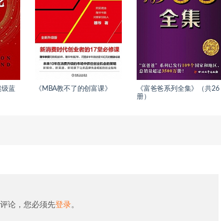
超级蓝
《MBA教不了的创富课》
《富爸爸系列全集》（共26
册）
评论，您必须先
登录
。