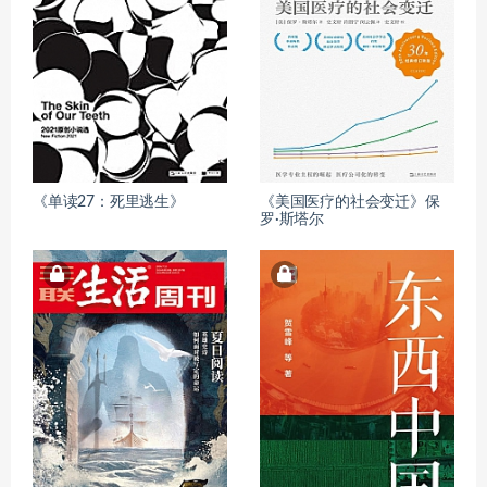
《单读27：死里逃生》
《美国医疗的社会变迁》保
罗·斯塔尔