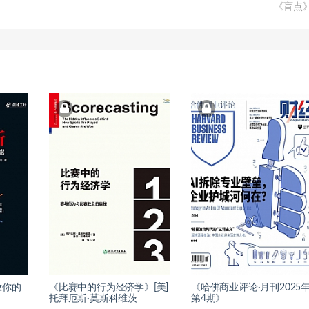
《盲点
放你的
《比赛中的行为经济学》[美]
《哈佛商业评论·月刊2025
托拜厄斯·莫斯科维茨
第4期》