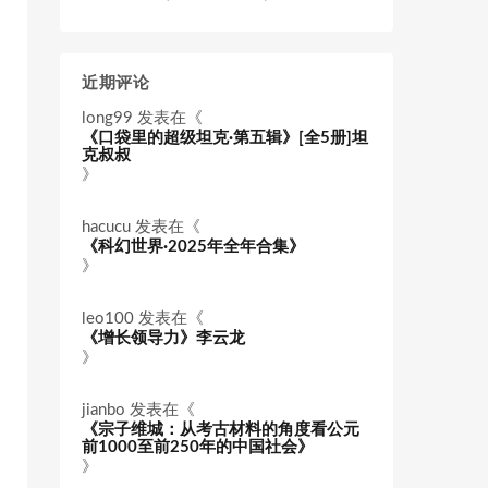
近期评论
long99
发表在《
《口袋里的超级坦克·第五辑》[全5册]坦
克叔叔
》
hacucu
发表在《
《科幻世界·2025年全年合集》
》
leo100
发表在《
《增长领导力》李云龙
》
jianbo
发表在《
《宗子维城：从考古材料的角度看公元
前1000至前250年的中国社会》
》