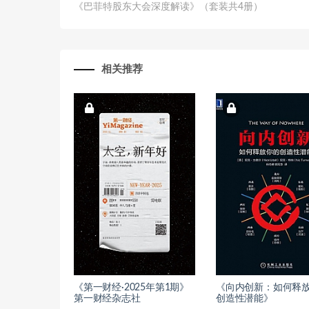
《巴菲特股东大会深度解读》（套装共4册）
相关推荐
《第一财经·2025年第1期》
《向内创新：如何释
第一财经杂志社
创造性潜能》