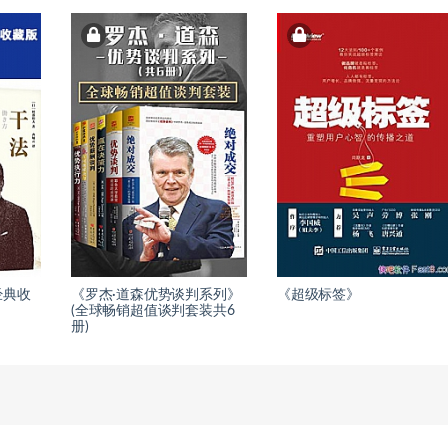
经典收
《罗杰·道森优势谈判系列》
《超级标签》
(全球畅销超值谈判套装共6
册)