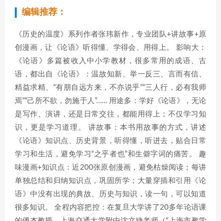
编辑推荐：
《历史的温度》系列作者张玮新作，专业团队+讲故事+原
创漫画，让《论语》听得懂、学得会、用得上。 影响大：
《论语》多篇被收入中小学教材，很多常用的成语、古
语，都出自《论语》：温故知新、举一反三、言而有信、
精益求精、“有朋自远方来，不亦说乎”“三人行，必有我师
焉”“己所不欲，勿施于人”…… 用途多：学好《论语》，无论
是写作、演讲，还是日常交往，都能用得上；不仅学习知
识，更是学习道理。 讲故事：本书用故事的方式，讲述
《论语》知识点、历史背景，听得懂，听进去，贴合日常
学习和生活，避免学习“之乎者也”和生僻字词的痛苦。 趣
味漫画+知识点：近200张原创漫画，避免枯燥阅读；每讲
单独总结和归纳知识点，巩固所学；大量穿插和引用《论
语》中没有出现的典故、历史与知识，读一句，可以知道
很多知识。 全程内容把控：在复旦大学讲了20多年论语课
的傅杰教授、上海交通大学附中沈文婕老师（“上海市教学