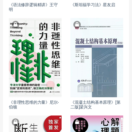
《语法修辞逻辑精讲》王守
《斯坦福学习法》星友启
明
《非理性思维的力量》尼尔·
《混凝土结构基本原理》[第
伯顿
二版]梁兴文