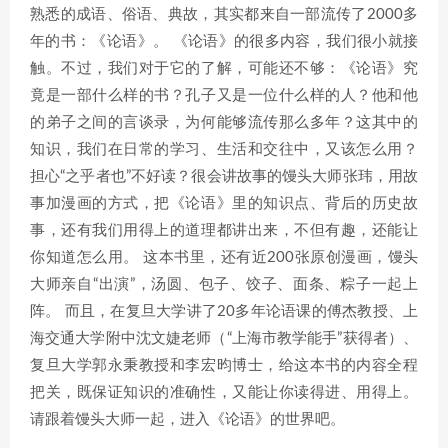
熟悉的成语、俗语、典故，其实都来自一部流传了2000多
年的书：《论语》。 《论语》的很多内容，我们很小就接
触。不过，我们对于它的了解，可能还不够：《论语》究
竟是一部什么样的书？孔子又是一位什么样的人？他和他
的弟子之间的言谈录，为何能够流传那么多年？这其中的
知识，我们在日常的学习、生活和交往中，又该怎么用？
担心“之乎者也”不好读？很会讲故事的馒头大师张玮，用故
事加漫画的方式，把《论语》里的知识点、背后的历史故
事，还有我们用得上的道理都讲出来，不但有趣，还能让
你知道怎么用。 这本书里，还有近200张原创漫画，馒头
大师亲自“出演”，汤圆、包子、饺子、面条、粽子一起上
阵。 而且，在复旦大学讲了20多年论语课的傅杰教授、上
海交通大学附中沈文婕老师（“上海市教学能手”获得者）、
复旦大学郭永秉教授和李宏昀博士，给这本书的内容全程
把关，既保证知识的准确性，又能让你读得进、用得上。
请跟着馒头大师一起，进入《论语》的世界吧。