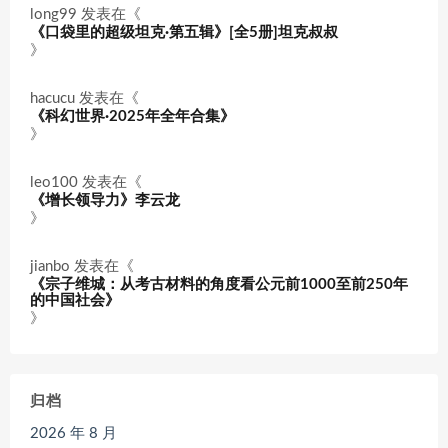
long99
发表在《
《口袋里的超级坦克·第五辑》[全5册]坦克叔叔
》
hacucu
发表在《
《科幻世界·2025年全年合集》
》
leo100
发表在《
《增长领导力》李云龙
》
jianbo
发表在《
《宗子维城：从考古材料的角度看公元前1000至前250年
的中国社会》
》
归档
2026 年 8 月