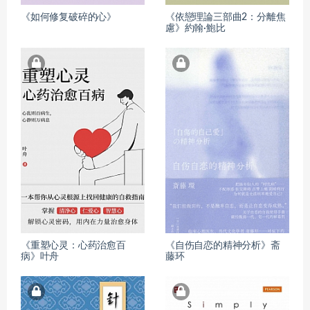
《如何修复破碎的心》
《依戀理論三部曲2：分離焦
慮》約翰·鮑比
《重塑心灵：心药治愈百
《自伤自恋的精神分析》斋
病》叶舟
藤环