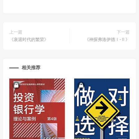
上一篇
下一篇
《衰退时代的繁荣》
《神探弗洛伊德Ⅰ-Ⅱ》
相关推荐