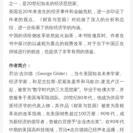
之一，是20世纪知名的经济思想家。
美国近20年来发生的经济事件和金融危机，进一步印证了
作者的观点。《财富与贫困》对此做了深入的分析和总
结，进一步拓展了供给经济学的内涵。
中国的供给侧改革依然如火如荼，本书恰逢其时。作者在
书中探讨的以减税为重点的税费改革，对于当下中国正在
持续进行的税改，也提供了非常有用的借鉴。
作者简介：
乔治·吉尔德（George Gilder），当今美国知名未来学家、
经济学家，和尼古拉斯·尼葛洛庞帝和马歇尔·麦克卢汉一
起，被誉为“数字时代的三大思想家”。毕业于哈佛大学，并
曾服务于美国海军陆战队。20世纪80年代，他成为供应学
派经济学的代表人物，其作品《财富与贫困》被誉为里根
革命的改革指南，在美国销售超过100万册；90年代，成
为新经济的倡导者，曾被白宫授予“企业杰出奖”。在90年代
中期的美国高科技领域，乔治•吉尔德就已经声名远播，经