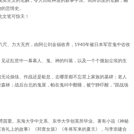
现实主义的笔触，令人目眩神迷的叙事手法、高辨识度的笔触，融
物的悲情史。
此文笔可惊天！
高六尺、力大无穷，由阿公刘金福收养，1940年被日本军官鬼中佐收
，见证乱世中一幕幕人、鬼、神的纠葛，以及一个个微如尘埃的生
们无论操练、作战还是歇息，去哪里都不忘背上家族的墓碑；老人
森林；战后台北的鬼屋，帕在鬼叫中酣睡，被宁静吓醒，“跟战场
台湾苗栗。东海大学中文系、东华大学创英所毕业。著有小说《神秘
《丧礼上的故事》《邦查女孩》《冬将军来的夏天》，与李崇建合