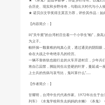
★ 《杀鬼》是战争叙事，亦是乡野传奇。以魔幻
合历史、现实和乡野传奇，勾勒出大时代与小人
★ 诺贝尔文学奖得主莫言力荐，评价其作品：如
【内容简介：】
叫“关牛窝”的台湾村庄住着一个小学生“帕”，身
为义子。
帕怀揣一颗童稚的纯真心灵，透过通灵的阴阳眼
命在大战之中奇绝非凡的经历。
一辆不靠铁轨也能行走的火车开进村庄，少年兵
将自己囚禁，脚趾间生出坚硬的叶芽，蔓延成一座
上士兵的伤病与哀号比，鬼叫算什么”……
【作者简介：】
甘耀明，台湾中生代代表作家。1972年出生于
列车》《水鬼学校和失去妈妈的水獭》《杀鬼》