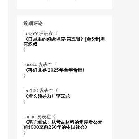
近期评论
long99
发表在《
《口袋里的超级坦克·第五辑》[全5册]坦
克叔叔
》
hacucu
发表在《
《科幻世界·2025年全年合集》
》
leo100
发表在《
《增长领导力》李云龙
》
jianbo
发表在《
《宗子维城：从考古材料的角度看公元
前1000至前250年的中国社会》
》