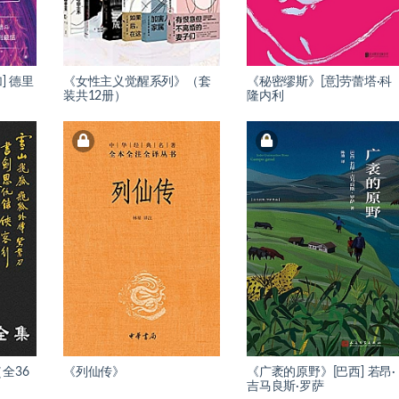
] 德里
《女性主义觉醒系列》（套
《秘密缪斯》[意]劳蕾塔·科
装共12册）
隆内利
全36
《列仙传》
《广袤的原野》[巴西] 若昂·
吉马良斯·罗萨