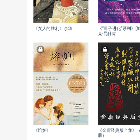
《女人的胜利》余华
《“量子进化”系列》[加
克·昆什肯
《熔炉》
《金庸经典版全集》（
册）