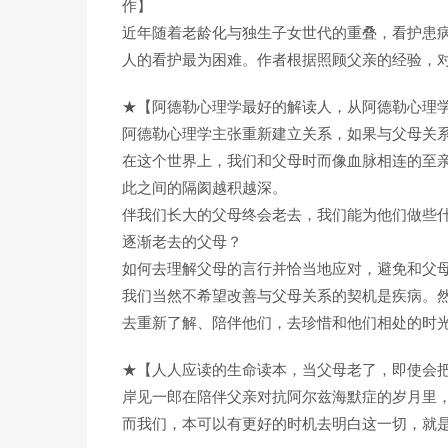
作】
近年随着老龄化与独生子女世代的重叠，看护患
人的看护最为困难。作者根据照顾父亲的经验，
★【阿德勒心理学最好的解读人，从阿德勒心理
阿德勒心理学主张重新建立关系，如果与父母关
在这个世界上，我们和父母时而像血脉相连的至亲
此之间的隔阂越积越深。
伴我们长大的父母终会老去，我们能为他们做些
逐渐老去的父母？
如何去理解父母的言行并恰当地应对，避免和父
我们当然不希望改善与父母关系的契机是疾病。
去重新了解、陪伴他们，去珍惜和他们相处的时
★【人人应读的生命读本，当父母老了，即使会
岸见一郎在陪伴父亲对抗阿尔兹海默症的岁月里
而我们，本可以有更好的时机去明白这一切，就