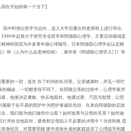
从现在开始的每一个当下】
都。高中时便以哲学为志向，进入大学后屡次到老师府上进行辩论。
1989年起致力于研究专业哲学和阿德勒心理学。主要活动领域是
在精神科医院为许多青年做心理辅导。日本阿德勒心理学会认定顾
义》和《人为什么会患神经病》，著作有《阿德勒心理学入门》等
重要的一切，迷失 在了时间的长河里。父亲健康时，岸见一郎忙
亲的确诊，一切都变得不同了。在照顾父亲的过程中，心理学家岸
回避，他便决定勇敢、快乐地面对。他通过爱、巧思与智慧，让照
书着眼于在不易的照护中为照护者减轻负担。在来自阿德勒的启发
老去，我们能为他们做些什么呢？如何改善与父母的关系？如何做
言行并恰当地应对，避免和父母陷入不必要的冲突中？当你转换 思
亲身经历，对需要照顾 家中患病长者的家庭提供了心理疏导和建