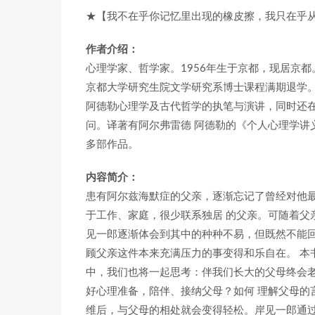
★【我不在乎你记忆里出现的橡皮擦，我只在乎
作者介绍：
心理学家、哲学家。1956年生于京都，现居京
京都大学研究生院文学研究系博士课程满期退学。
阿德勒心理学及古代哲学的执笔与演讲，同时还
问。译著有阿尔弗雷德 阿德勒的《个人心理学讲
多部作品。
内容简介：
患有阿尔兹海默症的父亲，逐渐忘记了曾经对他最
于工作、家庭，很少联系独居 的父亲。可随着父
见一郎逐渐体会到其中的种种不易，但既然不能
顾父亲这件本来充满压力的事变得和乐自在。 本
中，我们也将一起思考：伴我们长大的父母终会
好心理准备，陪伴、接纳父母？如何 理解父母的
维后，与父母的相处就会变得轻松。岸见一郎通过