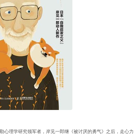
德勒心理学研究领军者，岸见一郎继《被讨厌的勇气》之后，走心力