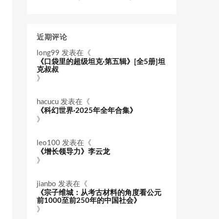
近期评论
long99
发表在《
《口袋里的超级坦克·第五辑》[全5册]坦
克叔叔
》
hacucu
发表在《
《科幻世界·2025年全年合集》
》
leo100
发表在《
《增长领导力》李云龙
》
jianbo
发表在《
《宗子维城：从考古材料的角度看公元
前1000至前250年的中国社会》
》