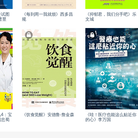
受试图
《每到周一我就烦》西多昌
《抑郁君，我们分手吧》乐
曹昱
规
文城
4：宝
《饮食觉醒》安德鲁·詹金森
《哇！医疗也能这么贴近你
周忠蜀
的心》李万国