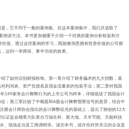
但是，它不同于一般的案例集。在这本案例集中，我们共选取了
过案例讲方法。本书更加侧重于介绍一个经典的案例分析框架和方
资价值。透过这些案例的学习，既能够洞悉拥有投资价值的公司都
法，达到一举两得、事半功倍的效果。
介绍了如何识别财报粉饰。第一章介绍了财务骗术的九大招数，基
括对利润表、资产负债表及现金流量表的包装手法；第二章对我国
14年149家有会计舞弊行为的上市公司为样本，详细描述了我国会计
特征；第三章比较了中概股和A股会计舞弊预警信号的差异，结合中
注册会计师协会指出的会计舞弊征兆的基础上，提出了独创的12大
理出证监会稽查大队查办万福生科、新大地、天丰节能、天能科技
流水、现场走访及工商调档等。读完本书，或许你对所关注的企业是