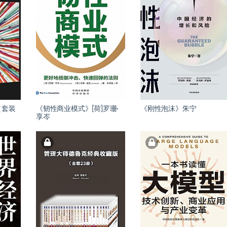
（套装
《韧性商业模式》[荷]罗珊·
《刚性泡沫》朱宁
享岑