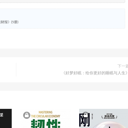
财报》(5册)
下一
《好梦好眠：给你更好的睡眠与人生