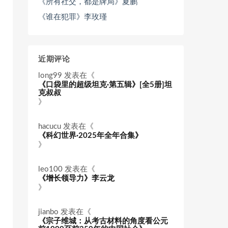
《所有社交，都是牌局》夏鹏
《谁在犯罪》李玫瑾
近期评论
long99
发表在《
《口袋里的超级坦克·第五辑》[全5册]坦
克叔叔
》
hacucu
发表在《
《科幻世界·2025年全年合集》
》
leo100
发表在《
《增长领导力》李云龙
》
jianbo
发表在《
《宗子维城：从考古材料的角度看公元