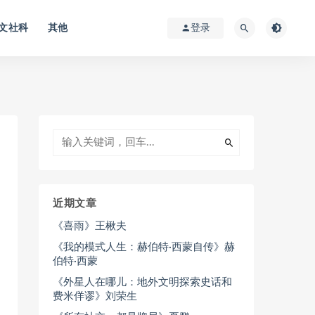
文社科
其他
登录
近期文章
《喜雨》王楸夫
《我的模式人生：赫伯特·西蒙自传》赫
伯特·西蒙
《外星人在哪儿：地外文明探索史话和
费米佯谬》刘荣生