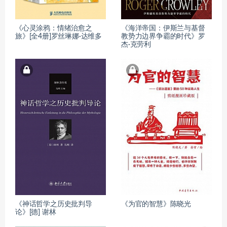
《心灵涂鸦：情绪治愈之
《海洋帝国：伊斯兰与基督
旅》[全4册]罗丝琳娜·达维多
教势力边界争霸的时代》罗
杰·克劳利
《神话哲学之历史批判导
《为官的智慧》陈晓光
论》[德] 谢林