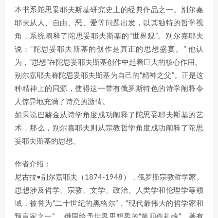
本书系陀思妥耶夫斯基研究史上的经典作品之一。别尔嘉
耶夫从人、自由、恶、爱等问题出发，以其独特的哲学视
角，系统阐释了陀思妥耶夫斯基的“世界观”。别尔嘉耶夫
说：“陀思妥耶夫斯基的创作是真正的思想盛宴。” 他认
为，“思想”在陀思妥耶夫斯基创作中起着巨大的核心作用。
别尔嘉耶夫称陀思妥耶夫斯基为自己的“精神之父”。正是这
种精神上的同源，使得这一带有俄罗斯特色的诗学阐释令
人惊异地充满了诗意的激情。
如果说巴赫金从诗学角度成功阐释了陀思妥耶夫斯基的艺
术，那么，别尔嘉耶夫则从宗教哲学角度成功阐释了陀思
妥耶夫斯基的思想。
作者介绍：
尼古拉•别尔嘉耶夫（1874-1948），俄罗斯宗教哲学家。
思想涉及哲学、宗教、文学、政治、人类学和伦理学等领
域，被誉为“二十世纪的黑格尔”，“现代最伟大的哲学家和
预言家之一”， 俄国给予世界思想界的“第四件礼物”。著有