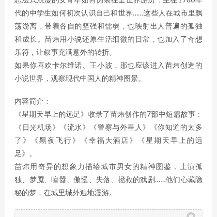
恋法式浪漫的女青年如何伪装在全世界游历，生在1980年
代的中学生如何初次认识自己和世界……这些人在城市里飘
荡游离，带着各自的坚强和懦弱，也映射出人普遍的孤独
和成长。苗炜用小说还原生活细微的日常，也加入了奇想
乐符，让叙事充满意外的转折。
如果你喜欢卡尔维诺、王小波，那也应该进入苗炜创造的
小说世界，观察现代中国人的精神图景。
内容简介：
《星期天早上的远足》收录了苗炜创作的7部中短篇故事：
《日光机场》《流水》《警察与外星人》《你知道的太多
了》《黑夜飞行》《幸福大酒店》《星期天早上的远
足》。
苗炜用奇异的想象力描绘城市男女的精神图鉴，上演孤
独、梦魇、喧嚣、傲慢、失落、拯救的戏剧……他们心藏隐
秘的梦，在城里城外遍地漫游。