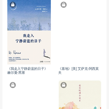
《我走入宁静蔚蓝的日子》
《基地》[美] 艾萨克·阿西莫
赫尔曼·黑塞
夫