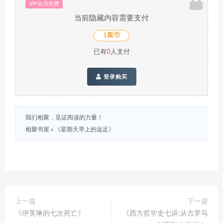
VIP会员免费
当前隐藏内容需要支付
1聚币
已有
0
人支付
登录购买
我们相聚，见证阅读的力量！
相聚书屋
»
《星期天早上的远足》
上一篇
下一篇
《伊芙琳的七次死亡》
《西方哲学史七讲:从古罗马