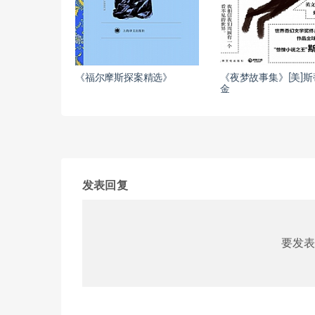
《福尔摩斯探案精选》
《夜梦故事集》[美]斯
金
发表回复
要发表