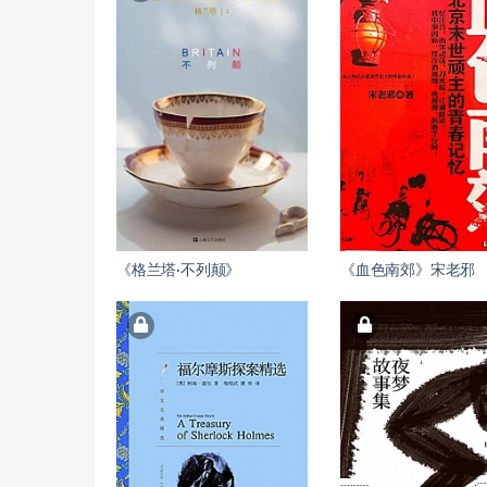
《格兰塔·不列颠》
《血色南郊》宋老邪