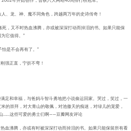
》2002年开始创作，曾获八大网站40周排行榜冠军。
百位人、龙、神、魔不同角色，跨越两万年的史诗传奇！
子痛死，又不时热血沸腾，亦或被深深打动而掉泪的书。如果只能保
为它值得。”
子怕是不会再有了。”
，刚强正直，宁折不弯！
种满足和幸福，与爸妈斗智斗勇地把小说偷运回家。哭过，笑过，一
艾米的崇拜，对大青山的敬佩，对池傲天的痴迷，对绿儿的宠爱，
山……这些可爱的勇士们啊——豆瓣网友评论
时热血沸腾，亦或有时被深深打动而掉泪的书。如果只能保留所有看