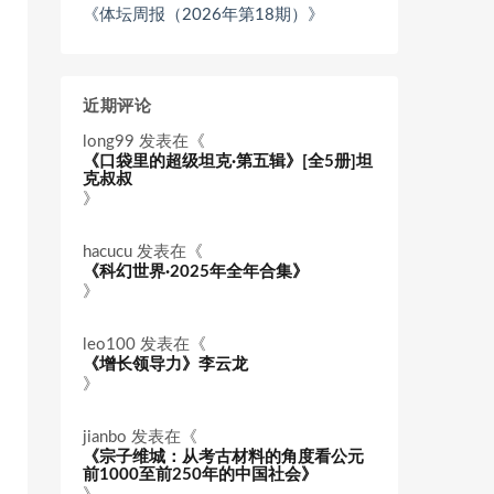
《体坛周报（2026年第18期）》
近期评论
long99
发表在《
《口袋里的超级坦克·第五辑》[全5册]坦
克叔叔
》
hacucu
发表在《
《科幻世界·2025年全年合集》
》
leo100
发表在《
《增长领导力》李云龙
》
jianbo
发表在《
《宗子维城：从考古材料的角度看公元
前1000至前250年的中国社会》