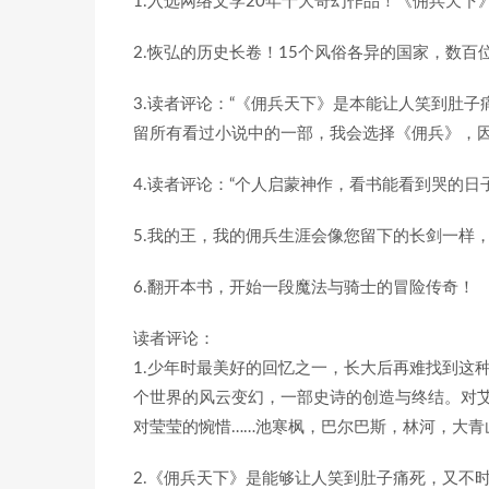
1.入选网络文学20年十大奇幻作品！《佣兵天下
2.恢弘的历史长卷！15个风俗各异的国家，数
3.读者评论：“《佣兵天下》是本能让人笑到肚
留所有看过小说中的一部，我会选择《佣兵》，因
4.读者评论：“个人启蒙神作，看书能看到哭的日
5.我的王，我的佣兵生涯会像您留下的长剑一样
6.翻开本书，开始一段魔法与骑士的冒险传奇！
读者评论：
1.少年时最美好的回忆之一，长大后再难找到这
个世界的风云变幻，一部史诗的创造与终结。对
对莹莹的惋惜……池寒枫，巴尔巴斯，林河，大青
2.《佣兵天下》是能够让人笑到肚子痛死，又不