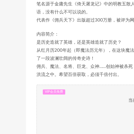
笔名源于金庸先生《倚天屠龙记》中的明教五散
语，没有什么不可以说的。
代表作《佣兵天下》出版超过300万册，被评为
内容简介：
是历史造就了英雄，还是英雄造就了历史？
从红月历200年起（即魔法历元年），在这块魔
了一段波澜壮阔的传奇史诗！
佣兵、魔法、名将、巨龙、众神……创始神被杀
洪流之中。希望百倍获取，必须千倍付出。
VIP会员免费
当