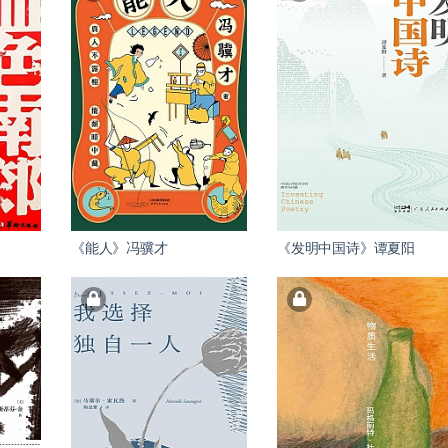
《能人》冯骥才
《发明中国诗》谭夏阳