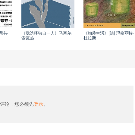
蒂芬·
《我选择独自一人》马塞尔·
《物质生活》[法] 玛格丽特·
索瓦热
杜拉斯
评论，您必须先
登录
。