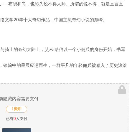
人——布袋和尚，也称为说不得大师。所谓的说不得，就是直言直
网络文学20年十大奇幻作品，中国主流奇幻小说的巅峰。
法与骑士的奇幻大陆上，艾米·哈伯以一个小佣兵的身份开始，书写
死，银翰中的星辰应运而生，一群平凡的年轻佣兵被卷入了历史滚滚
前隐藏内容需要支付
1聚币
已有
0
人支付