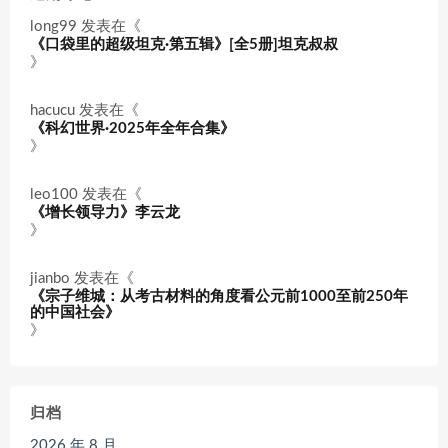
long99
发表在《
《口袋里的超级坦克·第五辑》[全5册]坦克叔叔
》
hacucu
发表在《
《科幻世界·2025年全年合集》
》
leo100
发表在《
《增长领导力》李云龙
》
jianbo
发表在《
《宗子维城：从考古材料的角度看公元前1000至前250年
的中国社会》
》
归档
2026 年 8 月