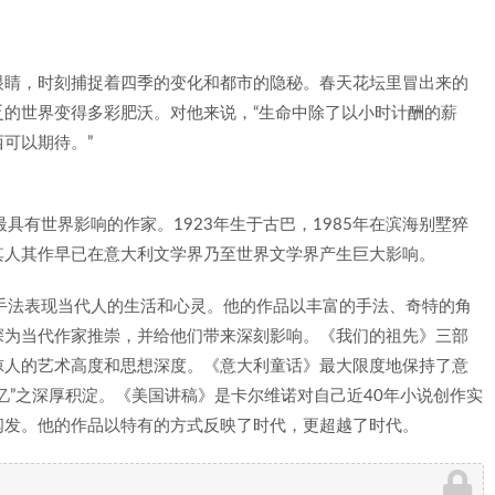
眼睛，时刻捕捉着四季的变化和都市的隐秘。春天花坛里冒出来的
的世界变得多彩肥沃。对他来说，“生命中除了以小时计酬的薪
可以期待。”
代最具有世界影响的作家。1923年生于古巴，1985年在滨海别墅猝
其人其作早已在意大利文学界乃至世界文学界产生巨大影响。
手法表现当代人的生活和心灵。他的作品以丰富的手法、奇特的角
深为当代作家推崇，并给他们带来深刻影响。《我们的祖先》三部
惊人的艺术高度和思想深度。《意大利童话》最大限度地保持了意
忆”之深厚积淀。《美国讲稿》是卡尔维诺对自己近40年小说创作实
阐发。他的作品以特有的方式反映了时代，更超越了时代。