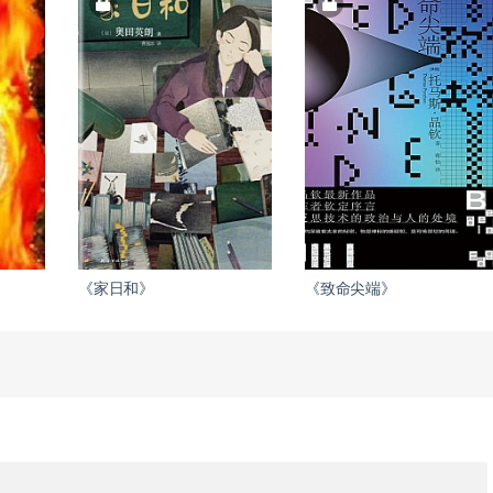
《家日和》
《致命尖端》