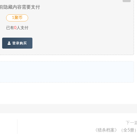
前隐藏内容需要支付
1聚币
已有
0
人支付
登录购买
下一
《猎杀档案》（全5册