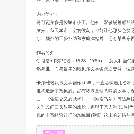
多一家也从地下室搬到了阁楼。
内容简介：
马可瓦尔多是位城市小工。他有一双敏锐善感的
蘑菇，秋天城市上空的候鸟，都能让他那灰色贫乏
水、额外的工资补助和家庭津贴外，还有某些东西
作者简介：
伊塔洛•卡尔维诺（1923—1985），意大利当
然离世，而与当年的诺贝尔文学奖失之交臂。但
卡尔维诺从事文学创作40年，一直尝试着用各种
度构造超乎想象的、富有浓厚童话意味的故事，
曲、《命运交叉的城堡》、《帕洛马尔》等达到
大利民间口头故事的原貌，再现了意大利“民族记
践的丰富经验进行的系统回顾和理论上的总结与
VIP会员免费