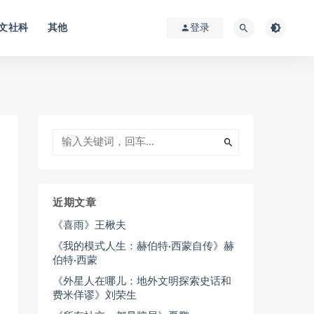
文社科
其他
登录
近期文章
《喜雨》王楸夫
《我的模式人生：赫伯特·西蒙自传》赫
伯特·西蒙
《外星人在哪儿：地外文明探索史话和
费米佯谬》刘荣生