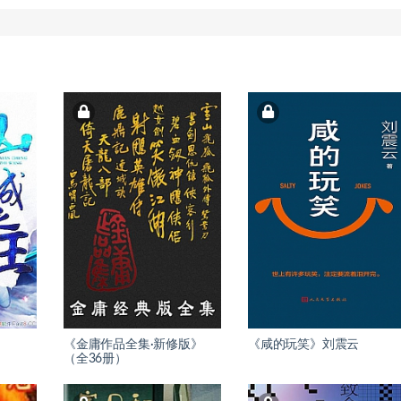
《金庸作品全集·新修版》
《咸的玩笑》刘震云
（全36册）