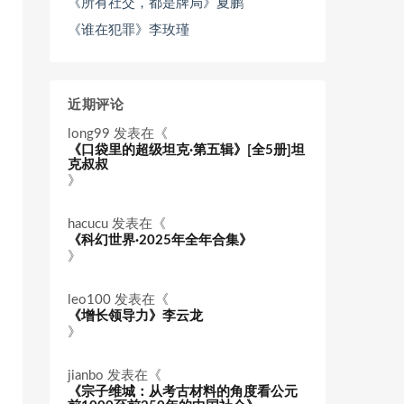
《所有社交，都是牌局》夏鹏
《谁在犯罪》李玫瑾
近期评论
long99
发表在《
《口袋里的超级坦克·第五辑》[全5册]坦
克叔叔
》
hacucu
发表在《
《科幻世界·2025年全年合集》
》
leo100
发表在《
《增长领导力》李云龙
》
jianbo
发表在《
《宗子维城：从考古材料的角度看公元