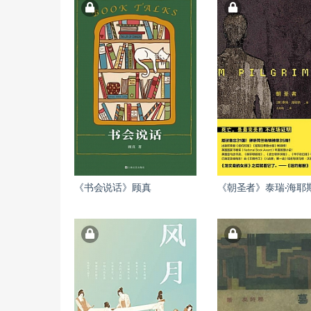
《书会说话》顾真
《朝圣者》泰瑞·海耶