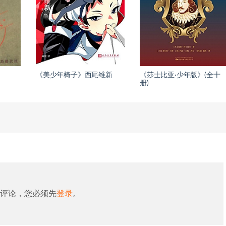
《美少年椅子》西尾维新
《莎士比亚·少年版》(全十
册)
评论，您必须先
登录
。