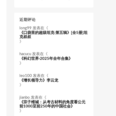
近期评论
long99
发表在《
《口袋里的超级坦克·第五辑》[全5册]坦
克叔叔
》
hacucu
发表在《
《科幻世界·2025年全年合集》
》
leo100
发表在《
《增长领导力》李云龙
》
jianbo
发表在《
《宗子维城：从考古材料的角度看公元
前1000至前250年的中国社会》
》