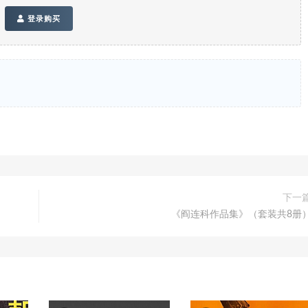
登录购买
下一
《阎连科作品集》（套装共8册