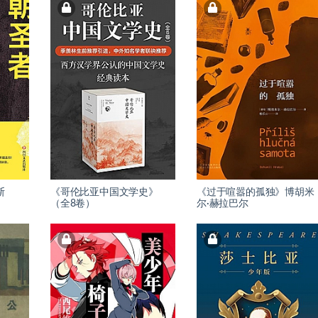
斯
《哥伦比亚中国文学史》
《过于喧嚣的孤独》博胡米
（全8卷）
尔·赫拉巴尔