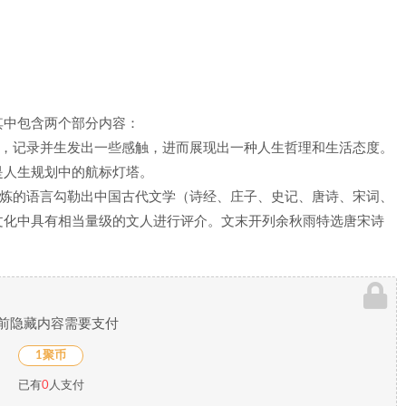
其中包含两个部分内容：
事，记录并生发出一些感触，进而展现出一种人生哲理和生活态度。
是人生规划中的航标灯塔。
精炼的语言勾勒出中国古代文学（诗经、庄子、史记、唐诗、宋词、
文化中具有相当量级的文人进行评介。文末开列余秋雨特选唐宋诗
前隐藏内容需要支付
1聚币
已有
0
人支付