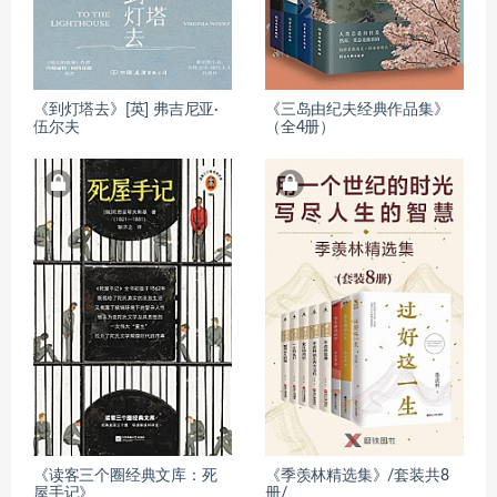
《到灯塔去》[英] 弗吉尼亚·
《三岛由纪夫经典作品集》
伍尔夫
（全4册）
《读客三个圈经典文库：死
《季羡林精选集》/套装共8
屋手记》
册/