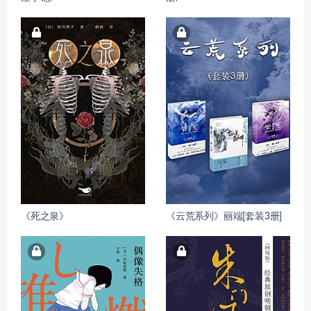
《死之泉》
《云荒系列》丽端[套装3册]