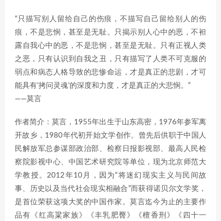
“只描写别人留给自己的伤痕，不描写自己留给别人的伤
痕，不是悲悯，甚至是无耻。只揭示别人心中的恶，不袒
露自我心中的恶，不是悲悯，甚至是无耻。只有正视人类
之恶，只有认识到自我之丑，只有描写了人类不可克服的
弱点和病态人格导致的悲惨命运，才是真正的悲剧，才可
能具有’拷问灵魂’的深度和力度，才是真正的大悲悯。”
——莫言
作者简介：莫言，1955年出生于山东高密，1976年参军离
开故乡，1980年代初开始文学创作。曾先后供职于中国人
民解放军总参谋部政治部、检察日报影视部、最高人民检
察院影视中心、中国艺术研究院等单位，现为北京师范大
学教授。2012年10月，因为“将迷幻现实主义与民间故
事、历史以及当代社会现实相融合”而获得诺贝尔文学奖，
是首位荣获这项大奖的中国作家。莫言迄今为止的主要作
品有《红高粱家族》《丰乳肥臀》《檀香刑》《四十一