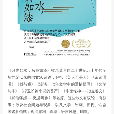
《月光如水，马身如漆》收录莫言自二十世纪八十年代至
新世纪以来的散文50余篇，包括《美人不是人》《杂谈潇
洒》《我与税》《漫谈十七年文学中的爱情描写》《文学
与牛》《捍卫长篇小说的尊严》《牛鬼蛇神——指点姜文》
《妖仙狐媚——激扬巩俐》等名篇。这些散文有议论，有叙
事；涉及社会问题与现象，以及文学、绘画、影视、话剧
等诸多领域；观点犀利、直率，语言风趣、幽默。