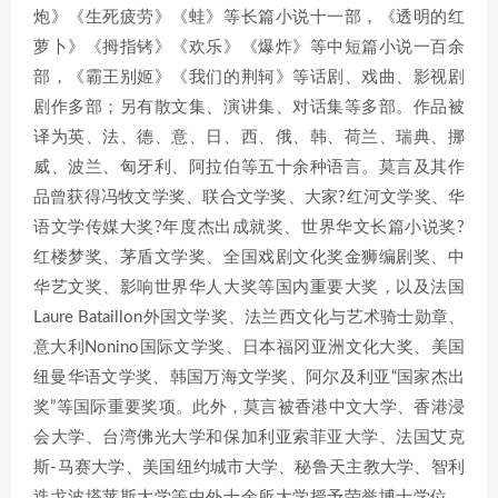
炮》《生死疲劳》《蛙》等长篇小说十一部，《透明的红
萝卜》《拇指铐》《欢乐》《爆炸》等中短篇小说一百余
部，《霸王别姬》《我们的荆轲》等话剧、戏曲、影视剧
剧作多部；另有散文集、演讲集、对话集等多部。作品被
译为英、法、德、意、日、西、俄、韩、荷兰、瑞典、挪
威、波兰、匈牙利、阿拉伯等五十余种语言。莫言及其作
品曾获得冯牧文学奖、联合文学奖、大家?红河文学奖、华
语文学传媒大奖?年度杰出成就奖、世界华文长篇小说奖?
红楼梦奖、茅盾文学奖、全国戏剧文化奖金狮编剧奖、中
华艺文奖、影响世界华人大奖等国内重要大奖，以及法国
Laure Bataillon外国文学奖、法兰西文化与艺术骑士勋章、
意大利Nonino国际文学奖、日本福冈亚洲文化大奖、美国
纽曼华语文学奖、韩国万海文学奖、阿尔及利亚“国家杰出
奖”等国际重要奖项。此外，莫言被香港中文大学、香港浸
会大学、台湾佛光大学和保加利亚索菲亚大学、法国艾克
斯-马赛大学、美国纽约城市大学、秘鲁天主教大学、智利
迭戈波塔莱斯大学等中外十余所大学授予荣誉博士学位，